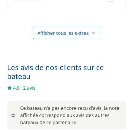
—
Machine à café
WC électrique
Micro-ondes
Inclus
Boissons non alcoolisées
—
Réfrigérateur
Afficher tous les extras
Réfrigérateur
Inclus
Cuisinier (repas non inclus)
éléctrique
—
Inclus
Forfait Nettoyage Retour
—
Les avis de nos clients sur ce
bateau
Inclus
Hôtesse (repas non inclus)
—
4,0
·
2 avis
Inclus
Literie
—
Ce bateau n'a pas encore reçu d'avis, la note
affichée correspond aux avis des autres
Inclus
bateaux de ce partenaire.
Moteur Hors Bord
—