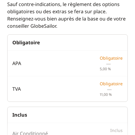
Sauf contre-indications, le règlement des options
Guide & cartes
Lecteur de cartes
obligatoires ou des extras se fera sur place.
Renseignez-vous bien auprès de la base ou de votre
Loch - Speedo
conseiller GlobeSailor.
Pilote automatique
Sondeur
Obligatoire
VHF
Obligatoire
APA
—
5,00 %
Cuisine
Confort
Congélateur
Climatisation
Obligatoire
TVA
—
Cuisinière
Dessalinisateur
11,00 %
Grille pain
Eau chaude
Inclus
Ice Maker
Générateur
Lave Vaisselle
Lave Linge
Inclus
Air Conditionné