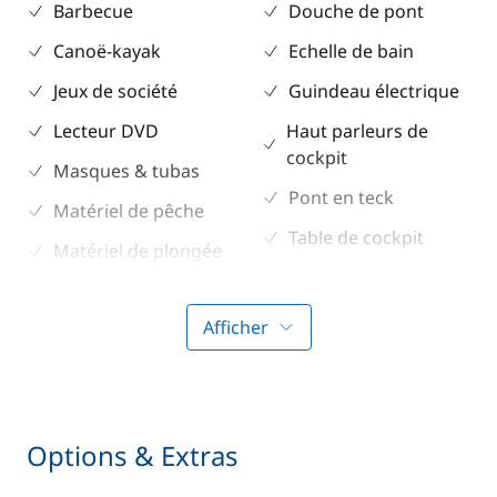
Barbecue
Douche de pont
Canoë-kayak
Echelle de bain
Jeux de société
Guindeau électrique
Lecteur DVD
Haut parleurs de
cockpit
Masques & tubas
Pont en teck
Matériel de pêche
Table de cockpit
Matériel de plongée
Taud de soleil
Paddle
Afficher
Ski nautique
Electronique
Divers
Convertisseur 220V
Equipement de
Options & Extras
sécurité
GPS