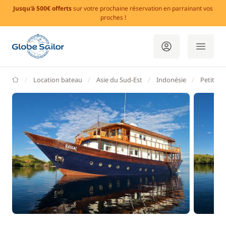
Jusqu'à 500€ offerts
sur votre prochaine réservation en parrainant vos
proches !
GlobeSailor
Location bateau
Asie du Sud-Est
Indonésie
Petites î