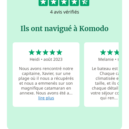
4 avis vérifiés
Ils ont navigué à Komodo
5
5
Heidi
•
août 2023
Melanie
•
sept.
Nous avons rencontré notre
Le bateau est magn
capitaine, Xavier, sur une
Chaque cabine
plage où il nous a récupérés
climatisée et de
et nous a emmenés sur son
taille, et ils ont 
magnifique catamaran en
chaque détail pour
annexe. Nous avons été a...
votre séjour confor
lire plus
qui ren...
lire 