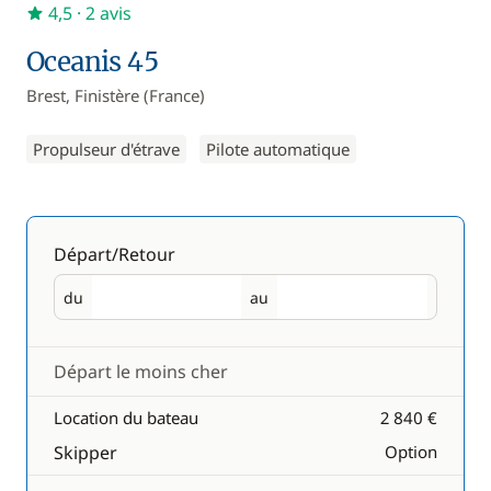
4,5
· 2 avis
Oceanis 45
Brest, Finistère (France)
Propulseur d'étrave
Pilote automatique
Départ/Retour
du
au
Départ
Retour
Départ le moins cher
Location du bateau
2 840 €
Skipper
Option