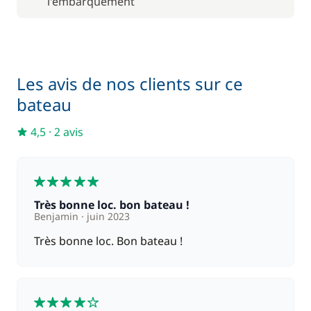
l'embarquement
90,00 €
Moteur Hors Bord
/ semaine
Nuit à bord la veille de l'embarquement
100,00 €
Les avis de nos clients sur ce
4,75 %
bateau
Rachat de Franchise
/ bateau
4,5
·
2 avis
5
Très bonne loc. bon bateau !
Benjamin
juin 2023
Très bonne loc. Bon bateau !
4