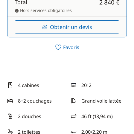
2 840 €
Total
Hors services obligatoires
Obtenir un devis
Favoris
4 cabines
2012
année
8+2 couchages
Grand voile lattée
2 douches
46 ft (13,94 m)
longueur
2 toilettes
2,00/2,20 m