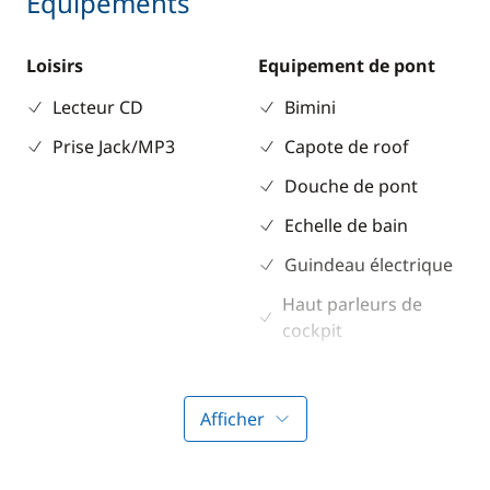
Equipements
Loisirs
Equipement de pont
Lecteur CD
Bimini
Prise Jack/MP3
Capote de roof
Douche de pont
Echelle de bain
Guindeau électrique
Haut parleurs de
cockpit
Propulseur d'étrave
Table de cockpit
Afficher
Electronique
Divers