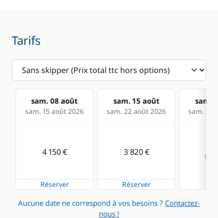
Anémomètre
Equipement de
sécurité
GPS
Tarifs
Guide & cartes
Lecteur de cartes
Loch - Speedo
Pilote automatique
sam. 08 août
sam. 15 août
sam. 2
Radar anti-collision
sam. 15 août 2026
sam. 22 août 2026
sam. 29 
Sondeur
VHF
4 150 €
3 820 €
Com
Cuisine
Confort
Réserver
Réserver
Cuisinière
Chauffage
Aucune date ne correspond à vos besoins ?
Contactez-
Réfrigérateur
Eau chaude
nous !
éléctrique