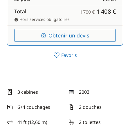
1 408 €
Total
1 760 €
Hors services obligatoires
Obtenir un devis
Favoris
3 cabines
2003
année
6+4 couchages
2 douches
41 ft (12,60 m)
2 toilettes
longueur