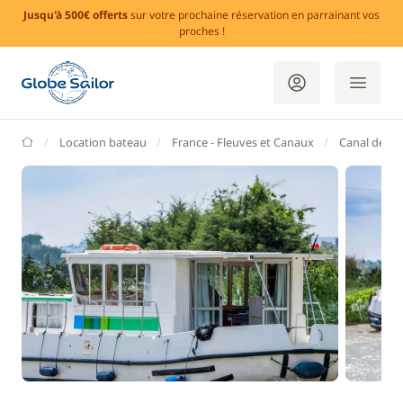
Jusqu'à 500€ offerts
sur votre prochaine réservation en parrainant vos
proches !
GlobeSailor
Location bateau
France - Fleuves et Canaux
Canal de Na