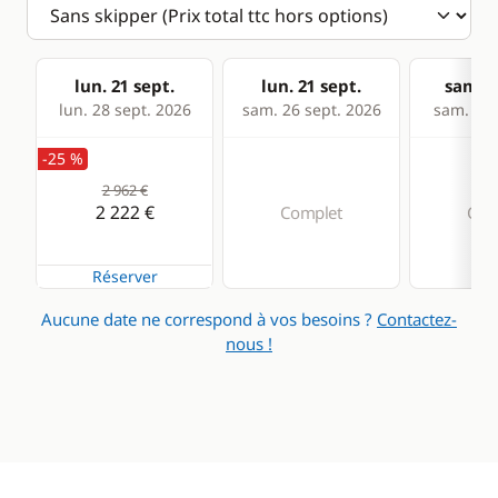
lun. 21 sept.
lun. 21 sept.
sam. 2
lun. 28 sept. 2026
sam. 26 sept. 2026
sam. 03 
-25 %
2 962 €
2 222 €
Complet
Com
Réserver
Aucune date ne correspond à vos besoins ?
Contactez-
nous !