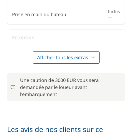
Inclus
Prise en main du bateau
—
En option
Animaux de compagnie
50,00 €
Afficher tous les extras
Convertisseur 12 V / 220 V
15,00 €
Une caution de 3000 EUR vous sera
Forfait Nettoyage Retour
150,00 €
demandée par le loueur avant
l'embarquement
Frais de Convoyage
200,00 €
50,00 €
Location de vélo - Adulte
/ semaine
Les avis de nos clients sur ce