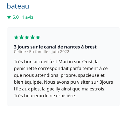
Matelas de pont
15,00 €
bateau
5,0
·
1 avis
Pack Confort
800,00 €
6,00 €
5
Parking Voitures
/ nuit
3 jours sur le canal de nantes à brest
Celine
En famille
juin 2022
Wifi
55,00 €
Très bon accueil à st Martin sur Oust, la
penichette correspondait parfaitement à ce
que nous attendions, propre, spacieuse et
bien équipée. Nous avons pu visiter sur 3jours
l île aux pies, la gacilly ainsi que malestrois.
Très heureux de ne croisière.