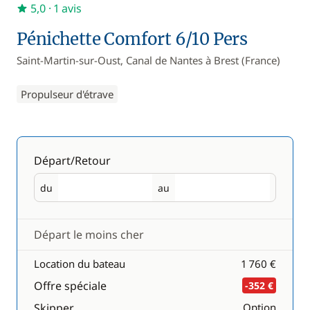
5,0
· 1 avis
Pénichette Comfort 6/10 Pers
Saint-Martin-sur-Oust, Canal de Nantes à Brest (France)
Propulseur d'étrave
Départ/Retour
du
au
Départ
Retour
Départ le moins cher
Location du bateau
1 760 €
Offre spéciale
-352 €
Skipper
Option