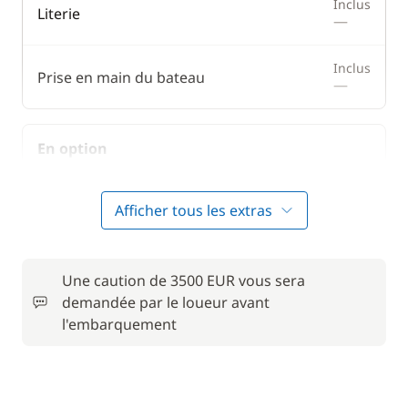
Inclus
Literie
—
Inclus
Prise en main du bateau
—
En option
Animaux de compagnie
50,00 €
Afficher tous les extras
Convertisseur 12 V / 220 V
15,00 €
Une caution de 3500 EUR vous sera
Forfait Nettoyage Retour
150,00 €
demandée par le loueur avant
l'embarquement
Frais de Convoyage
200,00 €
50,00 €
Location de vélo - Adulte
/ semaine