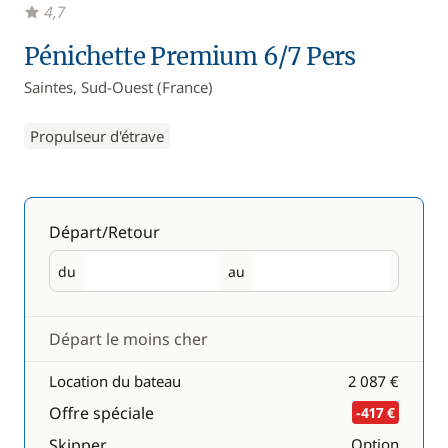
4,7
Pénichette Premium 6/7 Pers
Saintes, Sud-Ouest (France)
Propulseur d'étrave
Départ/Retour
du
au
Départ
Retour
Départ le moins cher
Location du bateau
2 087 €
Offre spéciale
-417 €
Skipper
Option