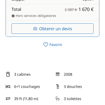
1 670 €
Total
2 087 €
Hors services obligatoires
Obtenir un devis
Favoris
3 cabines
2008
année
6+1 couchages
3 douches
39 ft (11,80 m)
3 toilettes
longueur