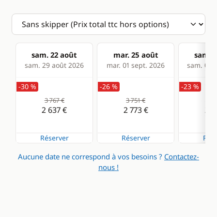
sam. 22 août
mar. 25 août
sam. 2
sam. 29 août 2026
mar. 01 sept. 2026
sam. 05 s
-30 %
-26 %
-23 %
3 767 €
3 751 €
3 7
2 637 €
2 773 €
2 8
Réserver
Réserver
Rése
Aucune date ne correspond à vos besoins ?
Contactez-
nous !