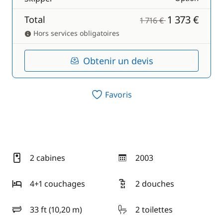
1 373 €
Total
1 716 €
Hors services obligatoires
Obtenir un devis
Favoris
2 cabines
2003
année
4+1 couchages
2 douches
33 ft (10,20 m)
2 toilettes
longueur