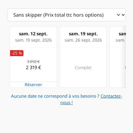
sam. 12 sept.
sam. 19 sept.
sam. 2
sam. 19 sept. 2026
sam. 26 sept. 2026
sam. 03 
-25 %
3 092 €
2 319 €
Complet
Com
Réserver
Aucune date ne correspond à vos besoins ?
Contactez-
nous !