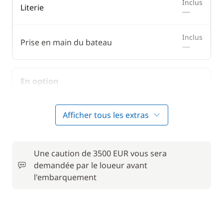
Inclus
Literie
—
Inclus
Prise en main du bateau
—
En option
Animaux de compagnie
50,00 €
Afficher tous les extras
Convertisseur 12 V / 220 V
15,00 €
Une caution de 3500 EUR vous sera
Forfait Nettoyage Retour
140,00 €
demandée par le loueur avant
l'embarquement
Frais de Convoyage
200,00 €
50,00 €
Location de vélo - Adulte
/ semaine