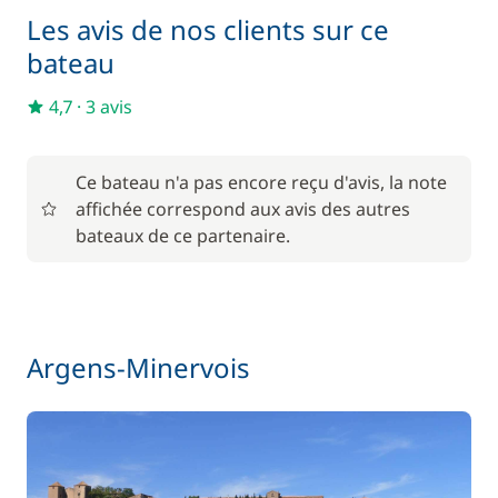
Les avis de nos clients sur ce
Matelas de pont
15,00 €
bateau
4,7
·
3 avis
Pack Confort
660,00 €
6,00 €
Parking Voitures
Ce bateau n'a pas encore reçu d'avis, la note
/ nuit
affichée correspond aux avis des autres
bateaux de ce partenaire.
Wifi
55,00 €
Argens-Minervois