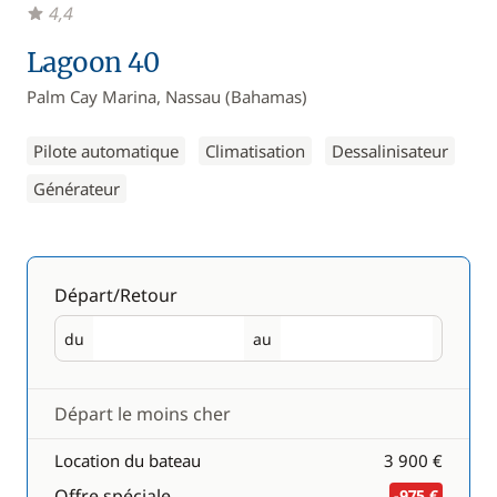
4,4
Lagoon 40
Palm Cay Marina, Nassau (Bahamas)
Pilote automatique
Climatisation
Dessalinisateur
Générateur
Départ/Retour
du
au
Départ
Retour
Départ le moins cher
Location du bateau
3 900 €
Offre spéciale
-975 €