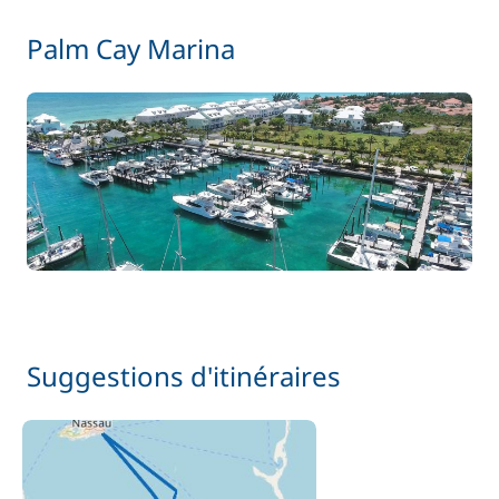
/ nuit
Palm Cay Marina
À partir de
Paddle
15,00 €
/ nuit
80,00 €
Rachat de Franchise
/ nuit
À partir de
Skipper (repas non inclus)
330,00 €
/ nuit
24,00 €
Wifi
/ nuit
Suggestions d'itinéraires