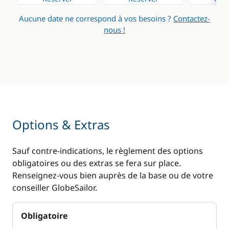
Réfrigérateur
Eau chaude
Aucune date ne correspond à vos besoins ?
Contactez-
Générateur
nous !
Panneaux solaires
Ventilateurs
WC électrique
Options & Extras
Sauf contre-indications, le règlement des options
obligatoires ou des extras se fera sur place.
Renseignez-vous bien auprès de la base ou de votre
conseiller GlobeSailor.
Obligatoire