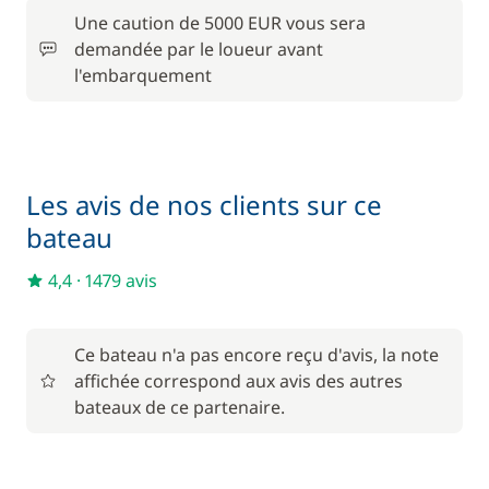
Inclus dans le pack confort
Une caution de 5000 EUR vous sera
Moteur Hors Bord
—
demandée par le loueur avant
l'embarquement
Inclus dans le pack confort
Serviettes
—
En option
Les avis de nos clients sur ce
bateau
Forfait Nettoyage Retour
335,00 €
4,4
·
1479 avis
Frais de port
28,00 €
Ce bateau n'a pas encore reçu d'avis, la note
À partir de
Hôtesse (repas non inclus)
245,00 €
affichée correspond aux avis des autres
/ nuit
bateaux de ce partenaire.
À partir de
Kayak
15,00 €