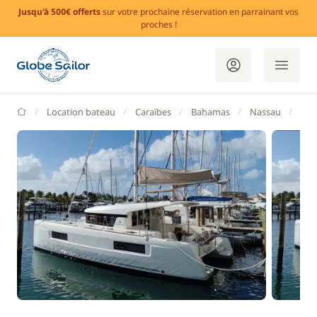
Jusqu'à 500€ offerts
sur votre prochaine réservation en parrainant vos
proches !
GlobeSailor
Location bateau
Caraïbes
Bahamas
Nassau
Pal