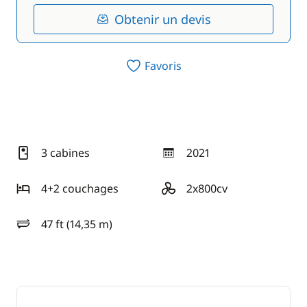
Obtenir un devis
Favoris
3 cabines
2021
année
4+2 couchages
2x800cv
motorisation
47 ft (14,35 m)
longueur