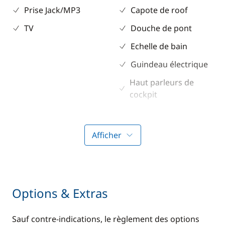
Prise Jack/MP3
Capote de roof
TV
Douche de pont
Echelle de bain
Guindeau électrique
Haut parleurs de
cockpit
Pont en teck
Propulseur d'étrave
Afficher
Sol cockpit / intérieur
en teck
Table de cockpit
Options & Extras
Taud de soleil
Sauf contre-indications, le règlement des options