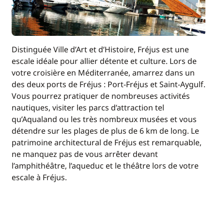
Cuisinière
Dessalinisateur
Ice Maker
Eau chaude
Machine à café
Générateur
Distinguée Ville d’Art et d’Histoire, Fréjus est une
escale idéale pour allier détente et culture. Lors de
Micro-ondes
Plateforme de bain
votre croisière en Méditerranée, amarrez dans un
Réfrigérateur
WC électrique
des deux ports de Fréjus : Port-Fréjus et Saint-Aygulf.
Vous pourrez pratiquer de nombreuses activités
Réfrigérateur
nautiques, visiter les parcs d’attraction tel
éléctrique
qu’Aqualand ou les très nombreux musées et vous
détendre sur les plages de plus de 6 km de long. Le
patrimoine architectural de Fréjus est remarquable,
ne manquez pas de vous arrêter devant
l’amphithéâtre, l’aqueduc et le théâtre lors de votre
escale à Fréjus.