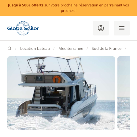
Jusqu'à 500€ offerts
sur votre prochaine réservation en parrainant vos
proches !
GlobeSailor
Location bateau
Méditerranée
Sud de la France
Var