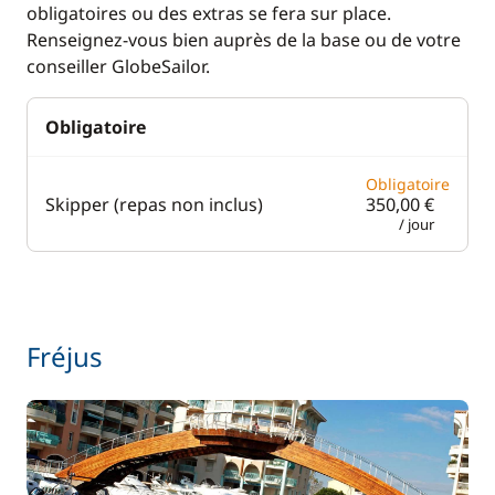
Electronique
Divers
obligatoires ou des extras se fera sur place.
Renseignez-vous bien auprès de la base ou de votre
Anémomètre
Equipement de
conseiller GlobeSailor.
sécurité
Convertisseur 220V
Guide & cartes
Obligatoire
GPS
Lecteur de cartes
Obligatoire
Skipper (repas non inclus)
350,00 €
Loch - Speedo
/ jour
Pilote automatique
Radar anti-collision
Sondeur
Fréjus
VHF
Cuisine
Confort
Congélateur
Climatisation