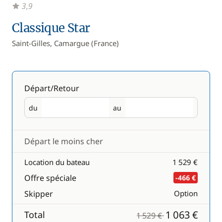
3,9
Classique Star
Saint-Gilles, Camargue (France)
Départ/Retour
du
au
Départ
Retour
Départ le moins cher
Location du bateau
1 529 €
Offre spéciale
-466 €
Skipper
Option
1 063 €
Total
1 529 €