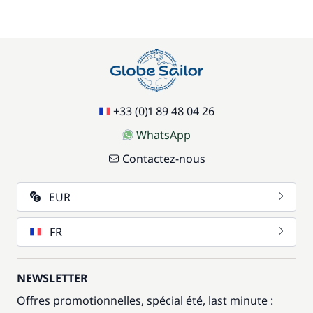
70,00 €
Parking Voitures
/ semaine
17,50 €
Siège bébé
/ semaine
+33 (0)1 89 48 04 26
59,50 €
WhatsApp
Wifi
/ semaine
Contactez-nous
EUR
FR
NEWSLETTER
Offres promotionnelles, spécial été, last minute :