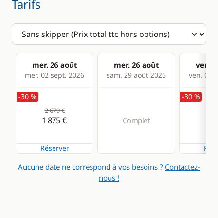
Tarifs
mer. 26 août
mer. 26 août
ven. 2
mer. 02 sept. 2026
sam. 29 août 2026
ven. 04 s
-30 %
-30 %
2 679 €
2 6
1 875 €
1 8
Complet
Réserver
Rése
Aucune date ne correspond à vos besoins ?
Contactez-
nous !