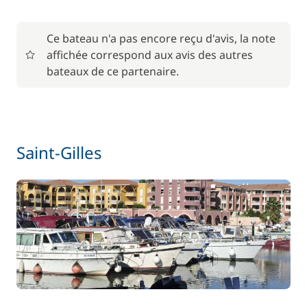
En option
Ce bateau n'a pas encore reçu d'avis, la note
affichée correspond aux avis des autres
85,00 €
bateaux de ce partenaire.
Animaux de compagnie
/ unité
56,00 €
Barbecue
/ semaine
Saint-Gilles
Le paquet environnemental
15,00 €
59,50 €
Location de vélo - Adulte
/ semaine
45,50 €
Location de vélo - Enfant
/ semaine
77,00 €
Paddle
/ semaine