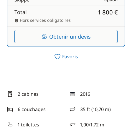
1 800 €
Total
Hors services obligatoires
Obtenir un devis
Favoris
2 cabines
2016
année
6 couchages
35 ft (10,70 m)
longueur
1 toilettes
1,00/1,72 m
tirant d'eau