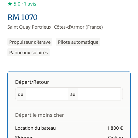
5,0
· 1 avis
RM 1070
Saint Quay Portrieux, Côtes-d'Armor (France)
Propulseur d'étrave
Pilote automatique
Panneaux solaires
Départ/Retour
du
au
Départ
Retour
Départ le moins cher
Location du bateau
1 800 €
Skipper
Option