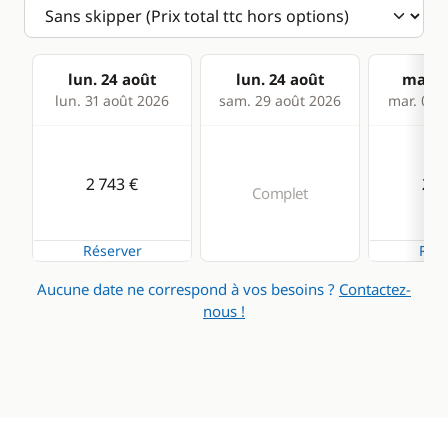
lun. 24 août
lun. 24 août
mar. 2
lun. 31 août 2026
sam. 29 août 2026
mar. 01 s
2 743 €
2 7
Complet
Réserver
Rése
Aucune date ne correspond à vos besoins ?
Contactez-
nous !