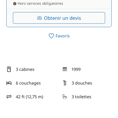
Hors services obligatoires
Obtenir un devis
Favoris
3 cabines
1999
année
6 couchages
3 douches
42 ft (12,75 m)
3 toilettes
longueur