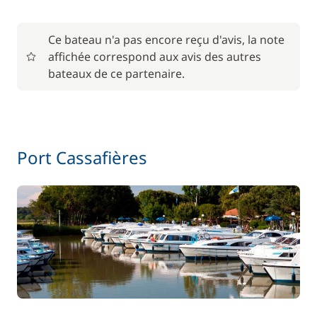
En option
Ce bateau n'a pas encore reçu d'avis, la note
affichée correspond aux avis des autres
85,00 €
Animaux de compagnie
bateaux de ce partenaire.
/ unité
56,00 €
Barbecue
/ semaine
Port Cassafières
Le paquet environnemental
15,00 €
59,50 €
Location de vélo - Adulte
/ semaine
45,50 €
Location de vélo - Enfant
/ semaine
77,00 €
Paddle
/ semaine