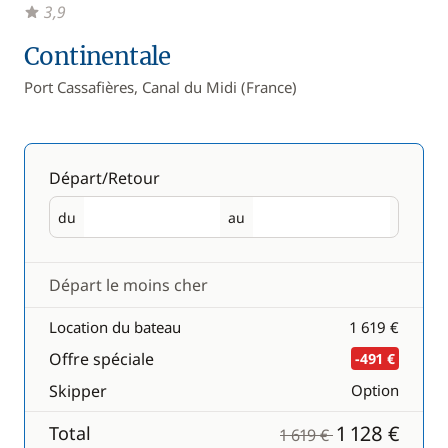
3,9
Continentale
Port Cassafières, Canal du Midi (France)
Départ/Retour
du
au
Départ
Retour
Départ le moins cher
Location du bateau
1 619 €
Offre spéciale
-491 €
Skipper
Option
1 128 €
Total
1 619 €