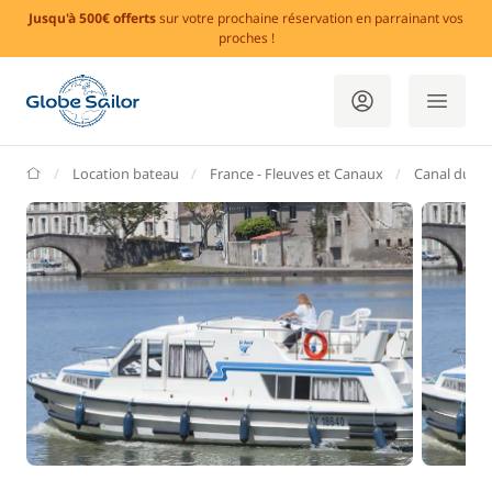
Jusqu'à 500€ offerts
sur votre prochaine réservation en parrainant vos
proches !
GlobeSailor
Location bateau
France - Fleuves et Canaux
Canal du Mi