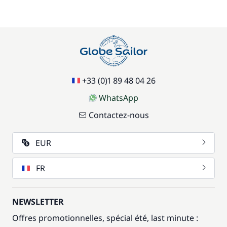
70,00 €
Parking Voitures
/ semaine
17,50 €
Siège bébé
/ semaine
+33 (0)1 89 48 04 26
59,50 €
Wifi
/ semaine
WhatsApp
Contactez-nous
EUR
FR
NEWSLETTER
Offres promotionnelles, spécial été, last minute :