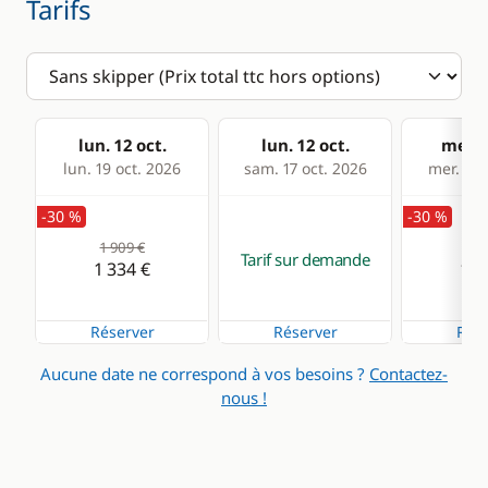
Tarifs
lun. 12 oct.
lun. 12 oct.
mer. 1
lun. 19 oct. 2026
sam. 17 oct. 2026
mer. 21 
-30 %
-30 %
1 909 €
1 8
Tarif sur demande
1 334 €
1 3
Réserver
Réserver
Rése
Aucune date ne correspond à vos besoins ?
Contactez-
nous !