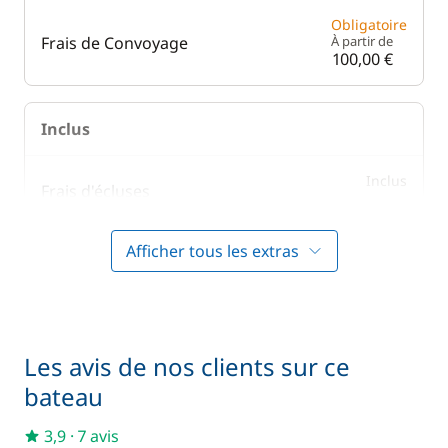
Obligatoire
Frais de Convoyage
À partir de
100,00 €
Inclus
Inclus
Frais d'écluses
—
Afficher tous les extras
Inclus
Literie
—
Inclus
Prise en main du bateau
—
Les avis de nos clients sur ce
bateau
Inclus
Serviettes
—
3,9
·
7 avis