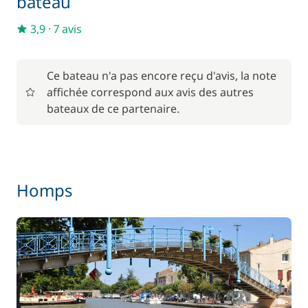
bateau
Inclus
Serviettes
—
3,9
·
7 avis
En option
Ce bateau n'a pas encore reçu d'avis, la note
affichée correspond aux avis des autres
85,00 €
bateaux de ce partenaire.
Animaux de compagnie
/ unité
56,00 €
Barbecue
/ semaine
Homps
Le paquet environnemental
15,00 €
59,50 €
Location de vélo - Adulte
/ semaine
45,50 €
Location de vélo - Enfant
/ semaine