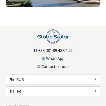
77,00 €
Paddle
/ semaine
70,00 €
Parking Voitures
/ semaine
17,50 €
Siège bébé
/ semaine
+33 (0)1 89 48 04 26
59,50 €
WhatsApp
Wifi
/ semaine
Contactez-nous
EUR
FR