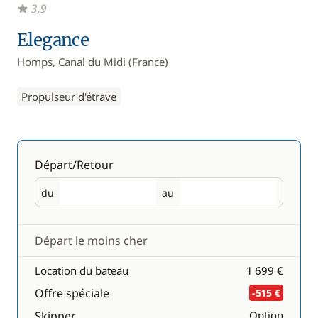
3,9
Elegance
Homps, Canal du Midi (France)
Propulseur d'étrave
Départ/Retour
du
au
Départ
Retour
Départ le moins cher
Location du bateau
1 699 €
Offre spéciale
-515 €
Skipper
Option