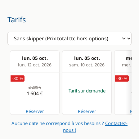
Tarifs
lun. 05 oct.
lun. 05 oct.
mer. 0
lun. 12 oct. 2026
sam. 10 oct. 2026
mer. 14 
-30 %
-30 %
2 299 €
2 2
Tarif sur demande
1 604 €
1 5
Réserver
Réserver
Rése
Aucune date ne correspond à vos besoins ?
Contactez-
nous !