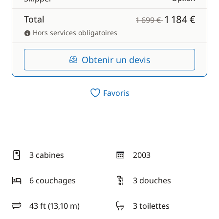
1 184 €
Total
1 699 €
Hors services obligatoires
Obtenir un devis
Favoris
3 cabines
2003
année
6 couchages
3 douches
43 ft (13,10 m)
3 toilettes
longueur