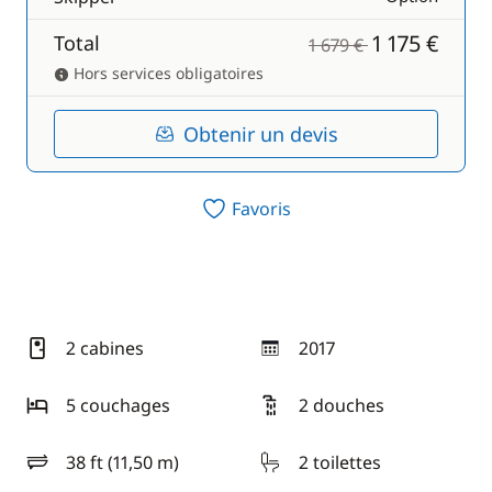
1 175 €
Total
1 679 €
Hors services obligatoires
Obtenir un devis
Favoris
2 cabines
2017
année
5 couchages
2 douches
38 ft (11,50 m)
2 toilettes
longueur