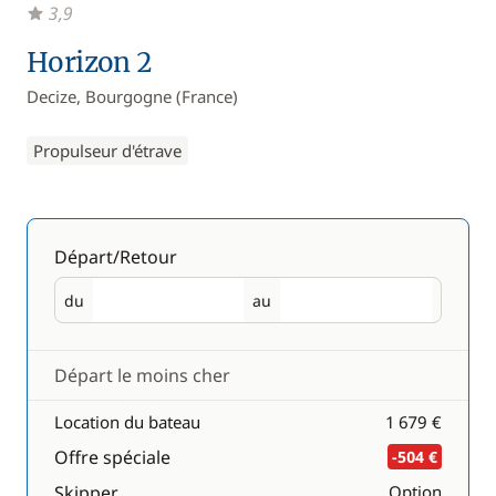
3,9
Horizon 2
Decize, Bourgogne (France)
Propulseur d'étrave
Départ/Retour
du
au
Départ
Retour
Départ le moins cher
Location du bateau
1 679 €
Offre spéciale
-504 €
Skipper
Option