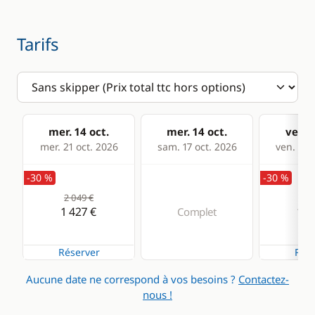
WC électrique
Tarifs
mer. 14 oct.
mer. 14 oct.
ven. 1
mer. 21 oct. 2026
sam. 17 oct. 2026
ven. 23 
-30 %
-30 %
2 049 €
1 9
1 427 €
1 3
Complet
Réserver
Rése
Aucune date ne correspond à vos besoins ?
Contactez-
nous !