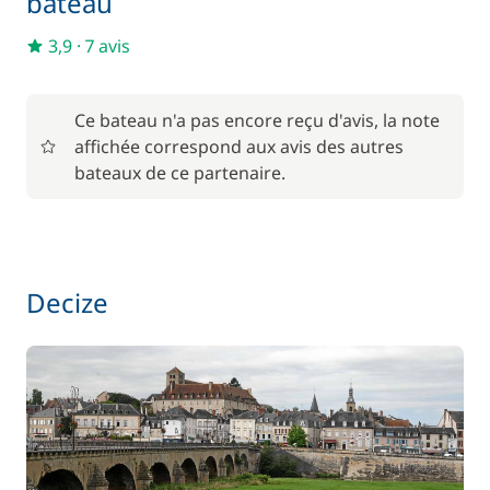
bateau
Serviettes
—
3,9
·
7 avis
En option
Ce bateau n'a pas encore reçu d'avis, la note
affichée correspond aux avis des autres
85,00 €
Animaux de compagnie
bateaux de ce partenaire.
/ unité
56,00 €
Barbecue
/ semaine
Decize
Le paquet environnemental
15,00 €
59,50 €
Location de vélo - Adulte
/ semaine
45,50 €
Location de vélo - Enfant
/ semaine