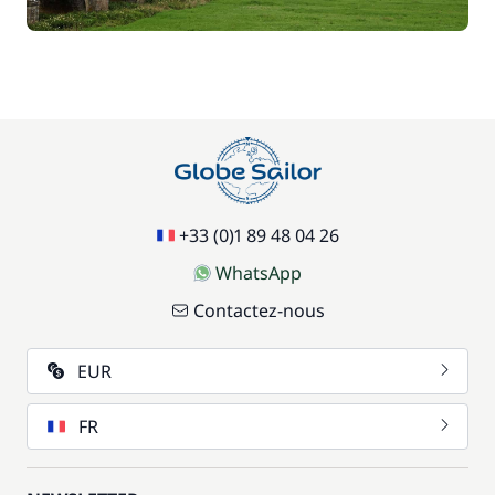
77,00 €
Paddle
/ semaine
70,00 €
Parking Voitures
/ semaine
17,50 €
Siège bébé
/ semaine
+33 (0)1 89 48 04 26
59,50 €
Wifi
/ semaine
WhatsApp
Contactez-nous
EUR
FR