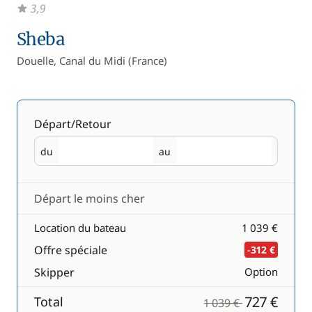
3,9
Sheba
Douelle, Canal du Midi (France)
Départ/Retour
du
au
Départ
Retour
Départ le moins cher
Location du bateau
1 039 €
Offre spéciale
-312 €
Skipper
Option
727 €
Total
1 039 €