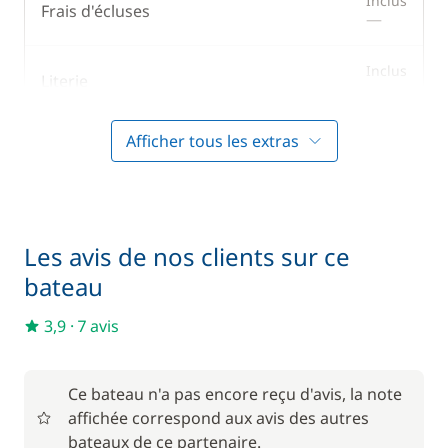
Inclus
Frais d'écluses
—
Inclus
Literie
—
Afficher tous les extras
Inclus
Prise en main du bateau
—
Inclus
Serviettes
—
Les avis de nos clients sur ce
bateau
En option
3,9
·
7 avis
85,00 €
Animaux de compagnie
/ unité
Ce bateau n'a pas encore reçu d'avis, la note
affichée correspond aux avis des autres
56,00 €
Barbecue
/ semaine
bateaux de ce partenaire.