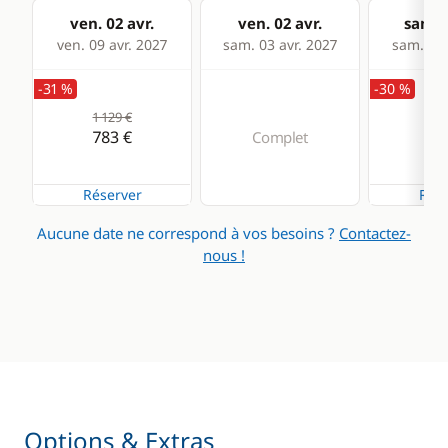
ven. 02 avr.
ven. 02 avr.
sam. 0
ven. 09 avr. 2027
sam. 03 avr. 2027
sam. 10 
-31 %
-30 %
1 129 €
1 1
783 €
79
Complet
Réserver
Rése
Aucune date ne correspond à vos besoins ?
Contactez-
nous !
Options & Extras