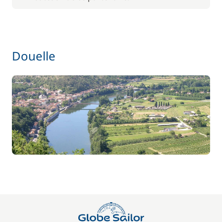
Le paquet environnemental
15,00 €
59,50 €
Location de vélo - Adulte
Douelle
/ semaine
45,50 €
Location de vélo - Enfant
/ semaine
77,00 €
Paddle
/ semaine
70,00 €
Parking Voitures
/ semaine
17,50 €
Siège bébé
/ semaine
59,50 €