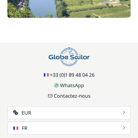
70,00 €
Parking Voitures
/ semaine
17,50 €
Siège bébé
/ semaine
59,50 €
Wifi
/ semaine
+33 (0)1 89 48 04 26
WhatsApp
Contactez-nous
EUR
FR