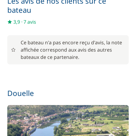
Les avis de nos clients sur ce
bateau
En option
3,9
·
7 avis
85,00 €
Animaux de compagnie
/ unité
Ce bateau n'a pas encore reçu d'avis, la note
affichée correspond aux avis des autres
56,00 €
Barbecue
/ semaine
bateaux de ce partenaire.
Le paquet environnemental
15,00 €
59,50 €
Location de vélo - Adulte
Douelle
/ semaine
45,50 €
Location de vélo - Enfant
/ semaine
77,00 €
Paddle
/ semaine