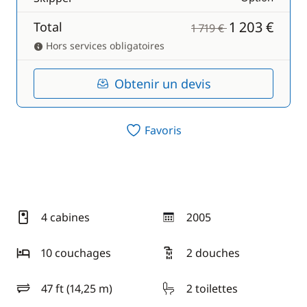
1 203 €
Total
1 719 €
Hors services obligatoires
Obtenir un devis
Favoris
4 cabines
2005
année
10 couchages
2 douches
47 ft (14,25 m)
2 toilettes
longueur