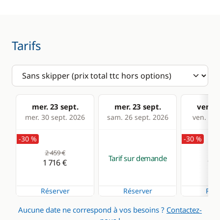
Tarifs
mer. 23 sept.
mer. 23 sept.
ven. 2
mer. 30 sept. 2026
sam. 26 sept. 2026
ven. 02 
-30 %
-30 %
2 459 €
2 3
Tarif sur demande
1 716 €
1 6
Réserver
Réserver
Rése
Aucune date ne correspond à vos besoins ?
Contactez-