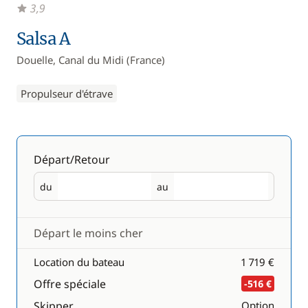
3,9
Salsa A
Douelle, Canal du Midi (France)
Propulseur d'étrave
Départ/Retour
du
au
Départ
Retour
Départ le moins cher
Location du bateau
1 719 €
Offre spéciale
-516 €
Skipper
Option