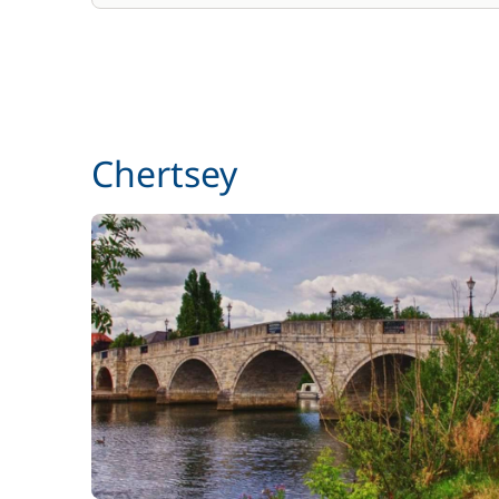
Location de vélo - Enfant
Paddle
Chertsey
Parking Voitures
Siège bébé
Wifi