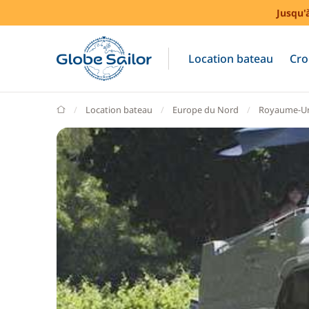
Jusqu'
Location bateau
Cro
GlobeSailor
Location bateau
Europe du Nord
Royaume-U