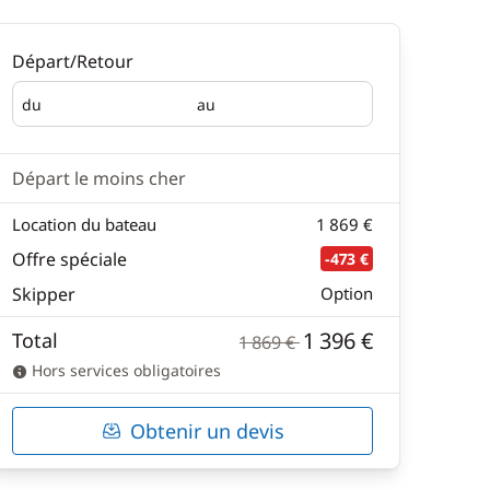
Départ/Retour
du
au
Départ
Retour
Départ le moins cher
Location du bateau
1 869 €
Offre spéciale
-473 €
Skipper
Option
1 396 €
Total
1 869 €
Hors services obligatoires
Obtenir un devis