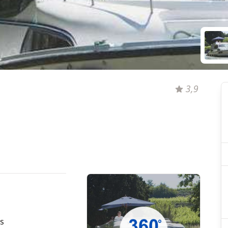
3,9
s