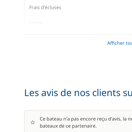
Frais d'écluses
Literie
Prise en main du bateau
Afficher to
Serviettes
En option
Les avis de nos clients s
Animaux de compagnie
Le paquet environnemental
Ce bateau n'a pas encore reçu d'avis, la 
bateaux de ce partenaire.
Location de vélo - Adulte