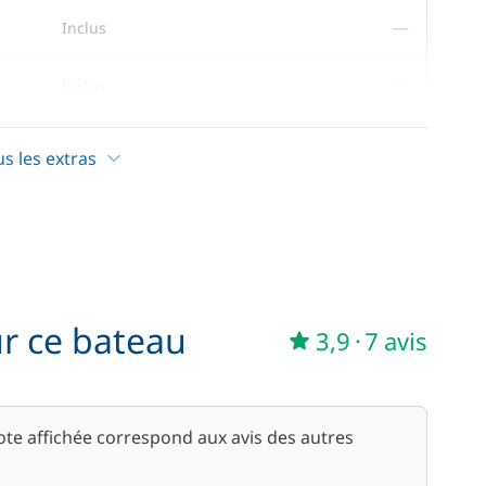
—
Inclus
—
Inclus
—
Inclus
us les extras
—
Inclus
ur ce bateau
3,9
·
7 avis
85,00 €
/ unité
15,00 €
note affichée correspond aux avis des autres
59,50 €