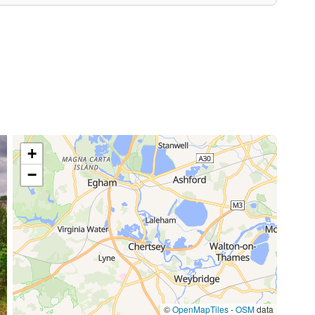
/ semaine
45,50 €
/ semaine
77,00 €
/ semaine
70,00 €
/ semaine
+
−
17,50 €
/ semaine
59,50 €
/ semaine
©
OpenMapTiles
-
OSM
data