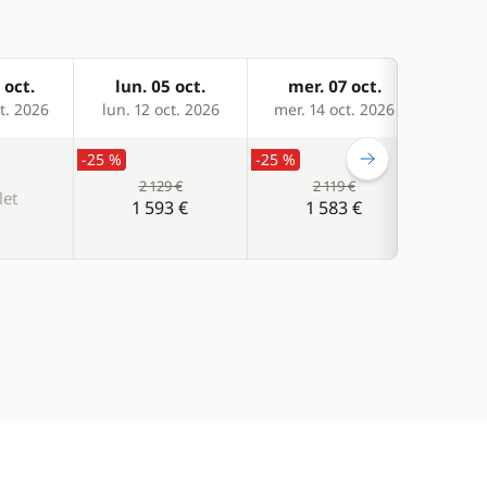
 oct.
lun. 05 oct.
mer. 07 oct.
ven
t. 2026
lun. 12 oct. 2026
mer. 14 oct. 2026
ven. 
-25 %
-25 %
-25 %
2 129 €
2 119 €
et
1 593 €
1 583 €