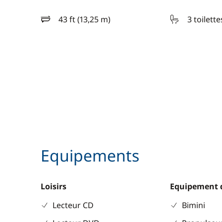
43 ft (13,25 m)
3 toilette
longueur
Equipements
Loisirs
Equipement 
Lecteur CD
Bimini