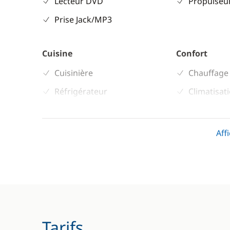
Lecteur DVD
Propulseur
Prise Jack/MP3
Cuisine
Confort
Cuisinière
Chauffage
Réfrigérateur
Climatisat
WC électr
Aff
Tarifs