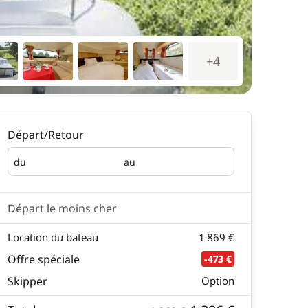
+4
Départ/Retour
du
au
Départ
Retour
Départ le moins cher
Location du bateau
1 869 €
Offre spéciale
-473 €
Skipper
Option