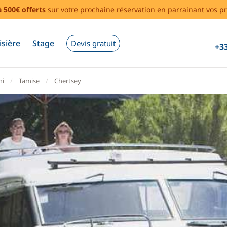
à 500€ offerts
sur votre prochaine réservation en parrainant vos pr
isière
Stage
Devis gratuit
+33
ni
Tamise
Chertsey