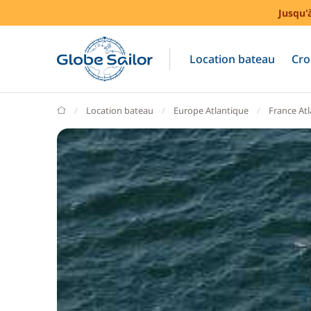
Jusqu'
Location bateau
Cro
GlobeSailor
Location bateau
Europe Atlantique
France At