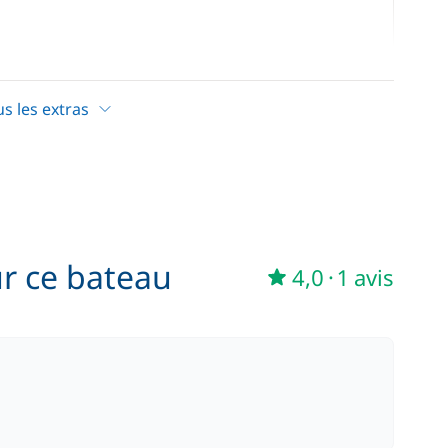
30,00 €
/ personne / jour
us les extras
50,00 €
/ personne / jour
ur ce bateau
4,0
·
1 avis