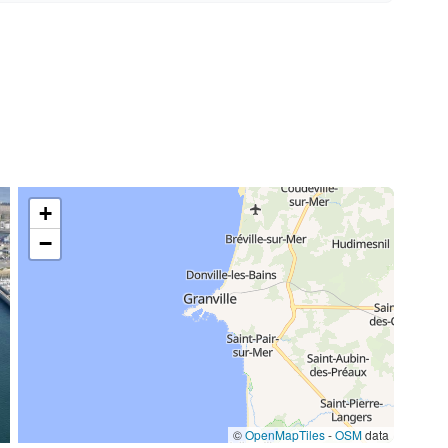
+
−
©
OpenMapTiles
-
OSM
data