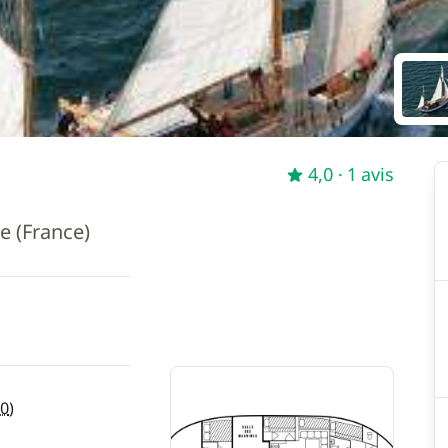
4,0
· 1 avis
e (France)
0
)