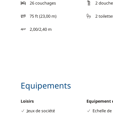
26 couchages
2 douche
75 ft (23,00 m)
2 toilette
longueur
2,00/2,40 m
tirant d'eau
Equipements
Loisirs
Equipement 
Jeux de société
Echelle de