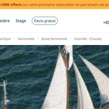
à 500€ offerts
sur votre prochaine réservation en parrainant vos pr
isière
Stage
Devis gratuit
+33
lantique
Normandie
Basse-Normandie
Granville - Chausey