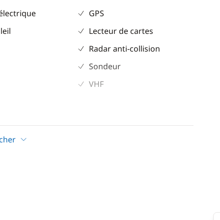
électrique
GPS
leil
Lecteur de cartes
Radar anti-collision
Sondeur
VHF
Confort
Eau chaude
icher
eur