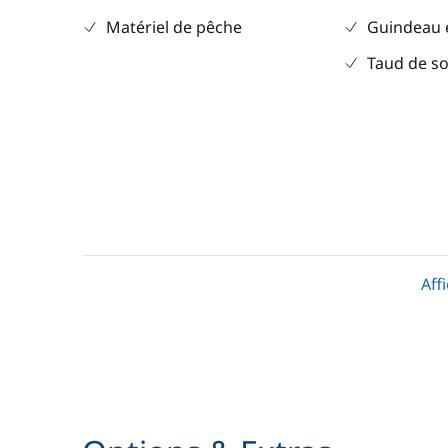
Matériel de pêche
Guindeau 
Taud de so
Divers
Cuisine
Equipement de sécurité
Cuisinière
Aff
Guide & cartes
Réfrigérat