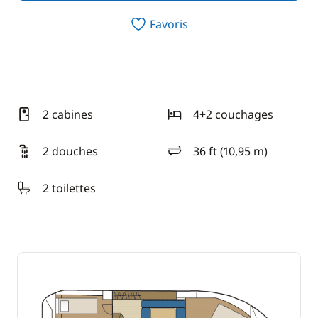
Favoris
2 cabines
4+2 couchages
2 douches
36 ft (10,95 m)
longueur
2 toilettes