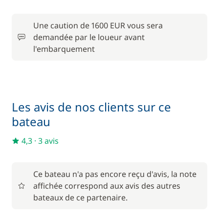
Location de vélo - Adulte
/ semaine
Une caution de 1600 EUR vous sera
45,00 €
Parking Voitures
demandée par le loueur avant
/ semaine
l'embarquement
240,00 €
Skipper (repas non inclus)
/ jour
Les avis de nos clients sur ce
bateau
4,3
·
3 avis
Ce bateau n'a pas encore reçu d'avis, la note
affichée correspond aux avis des autres
bateaux de ce partenaire.