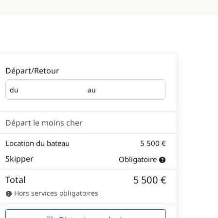
Départ/Retour
du
au
Départ
Retour
Départ le moins cher
Location du bateau
5 500 €
Skipper
Obligatoire
5 500 €
Total
Hors services obligatoires