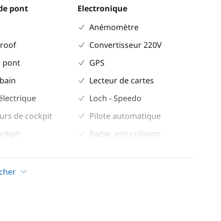
de pont
Electronique
Anémomètre
 roof
Convertisseur 220V
 pont
GPS
 bain
Lecteur de cartes
électrique
Loch - Speedo
urs de cockpit
Pilote automatique
ockpit
Radar anti-collision
leil
Sondeur
trique
VHF
icher
Confort
ur
Dessalinisateur