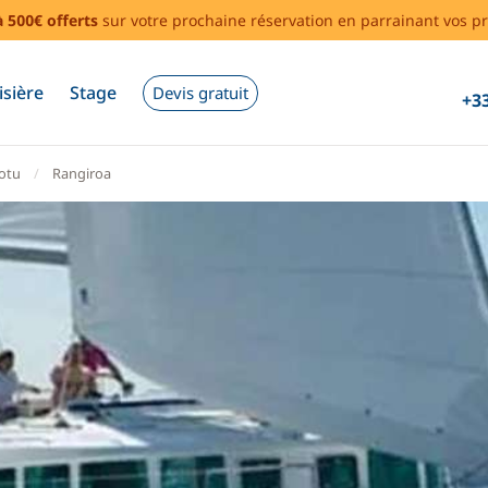
à 500€ offerts
sur votre prochaine réservation en parrainant vos pr
isière
Stage
Devis gratuit
+33
otu
Rangiroa