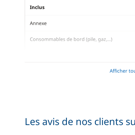
Inclus
Annexe
Consommables de bord (pile, gaz,...)
Literie
Afficher to
Moteur Hors Bord
En option
Avitaillement
Les avis de nos clients s
Hôtesse (repas non inclus)