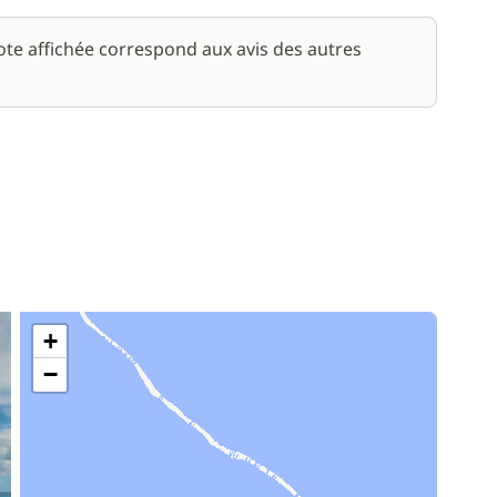
/ jour
note affichée correspond aux avis des autres
10,00 €
/ jour
45,00 €
/ personne / jour
+
−