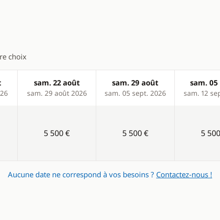
Eau chaude
eur
Panneaux solaires
Ventilateurs
tre choix
t
sam. 22 août
sam. 29 août
sam. 05 
026
sam. 29 août 2026
sam. 05 sept. 2026
sam. 12 se
5 500 €
5 500 €
5 500
Aucune date ne correspond à vos besoins ?
Contactez-nous !