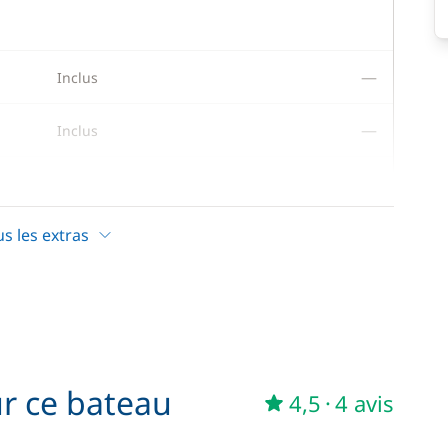
—
Inclus
—
Inclus
—
Inclus
us les extras
—
Inclus
250,00 €
/ bateau
ur ce bateau
4,5
·
4 avis
189,00 €