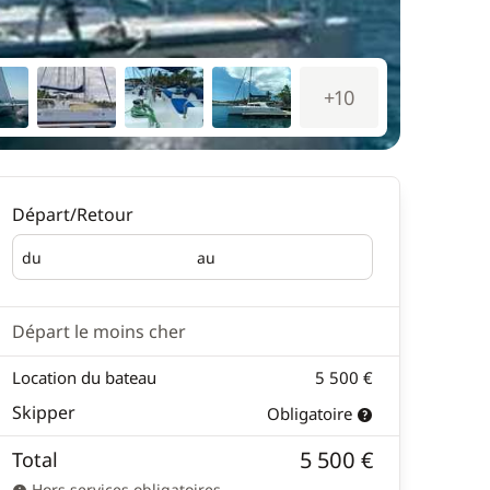
+10
Départ/Retour
du
au
Départ
Retour
Départ le moins cher
Location du bateau
5 500 €
Skipper
Obligatoire
5 500 €
Total
Hors services obligatoires