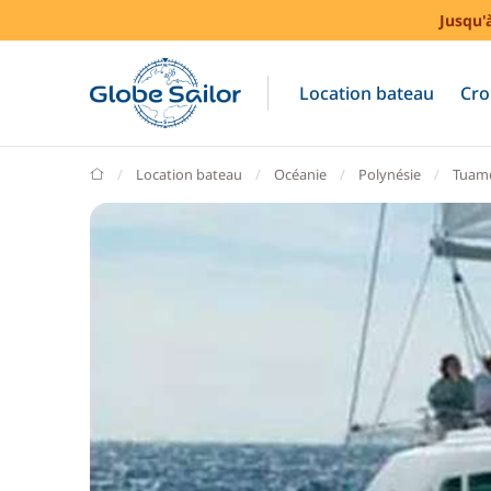
Jusqu'
Location bateau
Cro
GlobeSailor
Location bateau
Océanie
Polynésie
Tuam