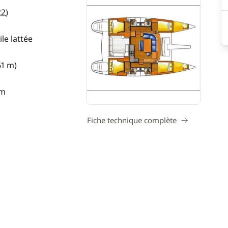
22
)
le lattée
61 m)
 m
Fiche technique complète