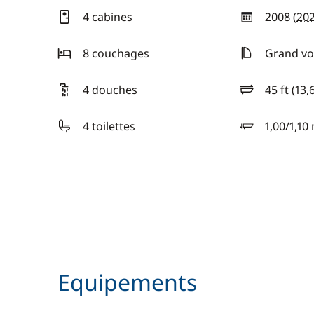
4 cabines
2008 (
20
année
8 couchages
Grand voi
4 douches
45 ft (13,
longueur
4 toilettes
1,00/1,10
tirant d'eau
Equipements