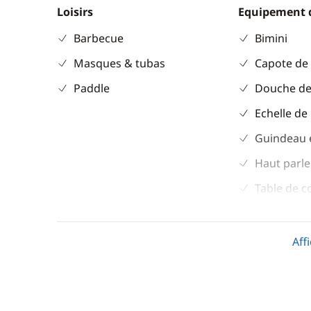
Loisirs
Equipement 
Barbecue
Bimini
Masques & tubas
Capote de
Paddle
Douche de
Echelle de
Guindeau 
Haut parle
Table de c
Taud de so
Winch élec
Aff
Divers
Cuisine
Equipement de sécurité
Congélate