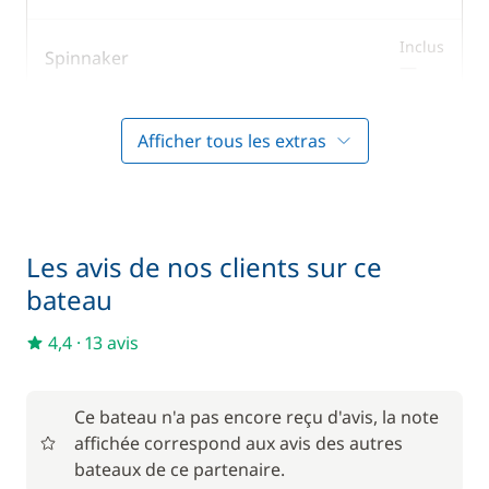
Inclus
Spinnaker
—
Inclus
Wifi
Afficher tous les extras
—
En option
Les avis de nos clients sur ce
Avitaillement
35,00 €
bateau
180,00 €
4,4
·
13 avis
Hôtesse (repas non inclus)
/ jour
Literie
40,00 €
Ce bateau n'a pas encore reçu d'avis, la note
affichée correspond aux avis des autres
Nuit à bord la veille de l'embarquement
22,00 €
bateaux de ce partenaire.