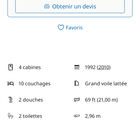
Obtenir un devis
Favoris
4 cabines
1992 (
2010
)
année
10 couchages
Grand voile lattée
2 douches
69 ft (21,00 m)
longueur
2 toilettes
2,96 m
tirant d'eau