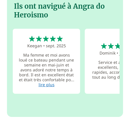
Ils ont navigué à Angra do
Heroismo
5
5
Keegan
•
sept. 2025
Dominik
•
juin 
Ma femme et moi avons
loué ce bateau pendant une
Service et assis
semaine en mai-juin et
excellents, forma
avons adoré notre temps à
rapides, accompa
bord. Il est en excellent état
tout au long de la c
et était très confortable po...
lire plus