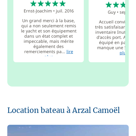
5
5
Ernst-Joachim
•
juil. 2016
Guy
•
sept. 20
Un grand merci à la base,
Accueil convivial.
qui a non seulement remis
très satisfaisant, pr
le yacht et son équipement
inventaire Inutilité
dans un état complet et
d'accès port. Arzal 
impeccable, mais mérite
équipé en parking
également des
manque une Super
remerciements pa...
lire
plus
plus
Location bateau à Arzal Camoël