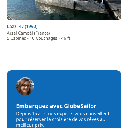
Lazzi 47 (1990)
Arzal Camoël (France)
5 Cabines • 10 Couchages • 46 ft
Embarquez avec GlobeSailor
Depuis 15 ans, nos experts vous conseillent
pour réserver la croisière de vos rêves au
meilleur prix.