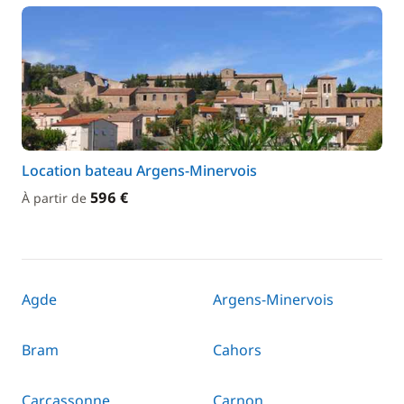
Location bateau Argens-Minervois
596 €
À partir de
Agde
Argens-Minervois
Bram
Cahors
Carcassonne
Carnon