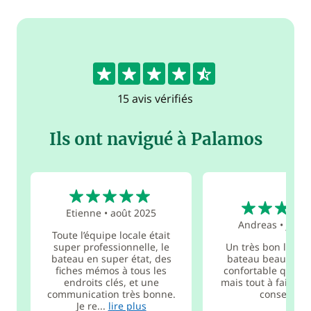
4.6
15 avis vérifiés
Ils ont navigué à Palamos
5
5
Etienne
•
août 2025
Andreas
•
juil.
Toute l’équipe locale était
super professionnelle, le
Un très bon locata
bateau en super état, des
bateau beaucoup
fiches mémos à tous les
confortable que le
endroits clés, et une
mais tout à fait en 
communication très bonne.
conseiller!
Je re...
lire plus