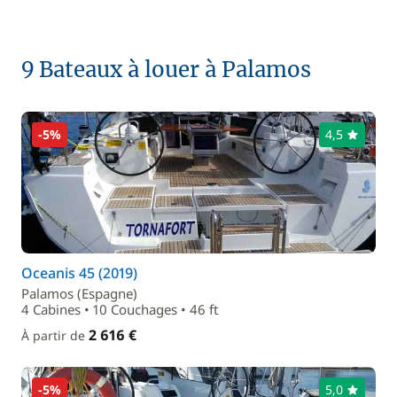
9 Bateaux à louer à Palamos
-5%
4,5
Oceanis 45 (2019)
Palamos (Espagne)
4 Cabines • 10 Couchages • 46 ft
2 616 €
À partir de
-5%
5,0