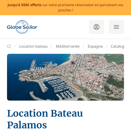
Jusqu'à 500€ offerts
sur votre prochaine réservation en parrainant vos
proches !
GlobeSailor
Location bateau
Méditerranée
Espagne
Catalogne
Location Bateau
Palamos