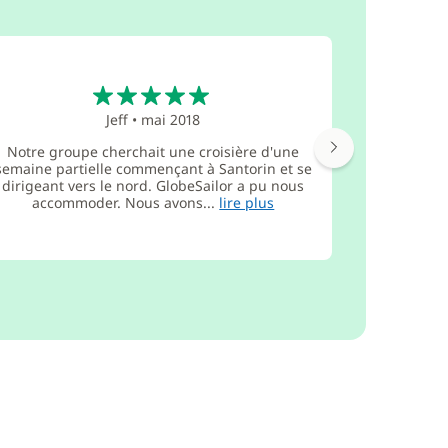
5
Jeff
•
mai 2018
Nous so
Notre groupe cherchait une croisière d'une
Grèce T
semaine partielle commençant à Santorin et se
espéra
dirigeant vers le nord. GlobeSailor a pu nous
magnifiqu
accommoder. Nous avons...
lire plus