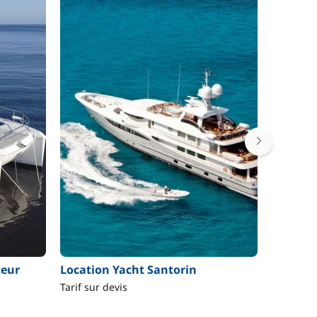
teur
Location Yacht Santorin
Locatio
Tarif sur devis
À partir 