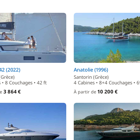
2 (2022)
Anatolie (1996)
(Grèce)
Santorin (Grèce)
 • 8 Couchages • 42 ft
4 Cabines • 8+4 Couchages • 69
3 864 €
10 200 €
de
À partir de