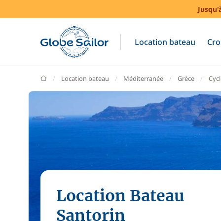
Jusqu'
Location bateau
Cro
GlobeSailor
Location bateau
Méditerranée
Grèce
Cyc
Location Bateau
Santorin