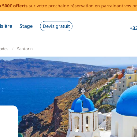
à 500€ offerts
sur votre prochaine réservation en parrainant vos pr
isière
Stage
Devis gratuit
+33
lades
Santorin