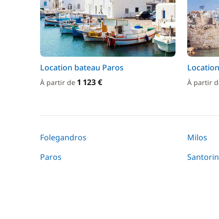
Location bateau Paros
Locatio
1 123 €
À partir de
À partir 
Folegandros
Milos
Paros
Santorin