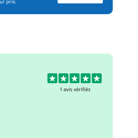
ur prix.
5
1 avis vérifiés