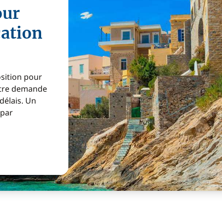
our
cation
osition pour
Votre demande
 délais. Un
 par