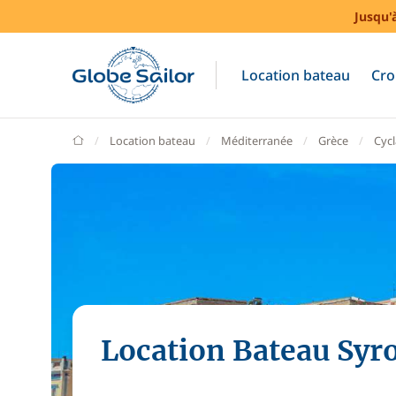
Jusqu'
Location bateau
Cro
GlobeSailor
Location bateau
Méditerranée
Grèce
Cyc
Location Bateau Syr