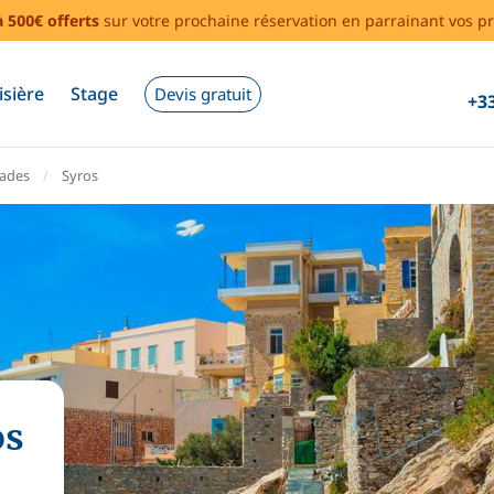
à 500€ offerts
sur votre prochaine réservation en parrainant vos pr
isière
Stage
Devis gratuit
+33
lades
Syros
os