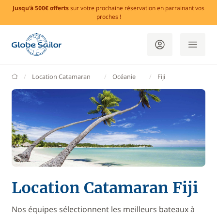
Jusqu'à 500€ offerts
sur votre prochaine réservation en parrainant vos
proches !
GlobeSailor
Location Catamaran
Océanie
Fiji
Location Catamaran Fiji
Nos équipes sélectionnent les meilleurs bateaux à