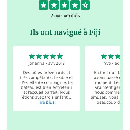
4.5
2 avis vérifiés
Ils ont navigué à Fiji
5
4
Johanna
•
avr. 2018
Yvo
•
août 20
Des hôtes prévenants et
En tant que famill
très compétants, flexible et
avons passé un ex
d’excellente compagnie. Le
moment. L'équipa
bateau est bien entretenu
vraiment génial e
et l’accueil parfait. Nous
nous sommes be
étions avec trois enfant...
amusés. Nous avons
lire plus
beaucoup d...
lir