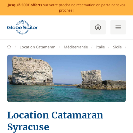
Jusqu'à 500€ offerts
sur votre prochaine réservation en parrainant vos
proches !
GlobeSailor
Location Catamaran
Méditerranée
Italie
Sicile
S
Location Catamaran
Syracuse