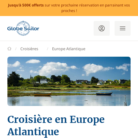
Jusqu'à 500€ offerts
sur votre prochaine réservation en parrainant vos
proches !
GlobeSailor
Croisières
Europe Atlantique
Croisière en Europe
Atlantique