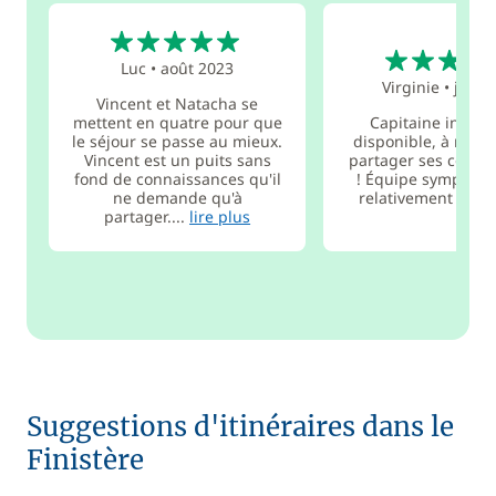
5
4
Luc
•
août 2023
Virginie
•
juil. 
Vincent et Natacha se
mettent en quatre pour que
Capitaine intére
le séjour se passe au mieux.
disponible, à me s
Vincent est un puits sans
partager ses conna
fond de connaissances qu'il
! Équipe sympathi
ne demande qu'à
relativement hom
partager....
lire plus
Suggestions d'itinéraires dans le
Finistère