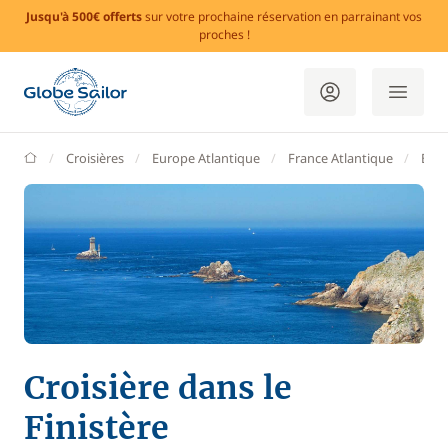
Jusqu'à 500€ offerts
sur votre prochaine réservation en parrainant vos
proches !
GlobeSailor
Croisières
Europe Atlantique
France Atlantique
Bre
Croisière dans le
Finistère