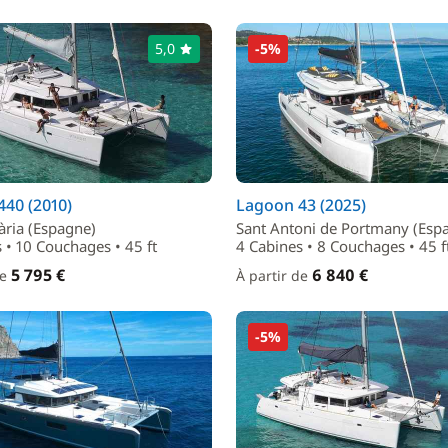
5,0
-5%
40 (2010)
Lagoon 43 (2025)
ària (Espagne)
Sant Antoni de Portmany (Esp
 • 10 Couchages • 45 ft
4 Cabines • 8 Couchages • 45 f
5 795 €
6 840 €
de
À partir de
-5%