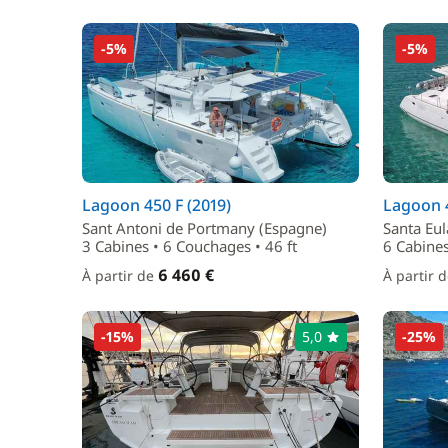
-5%
-5%
Lagoon 450 F (2019)
Lagoon 4
Sant Antoni de Portmany (Espagne)
Santa Eul
3 Cabines • 6 Couchages • 46 ft
6 Cabines
6 460 €
À partir de
À partir 
-15%
5,0
-25%