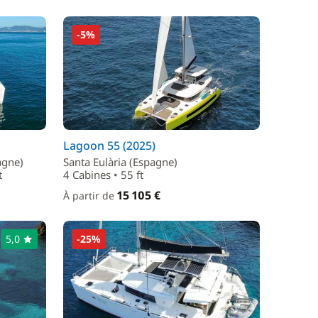
-5%
Lagoon 55 (2025)
agne)
Santa Eulària (Espagne)
t
4 Cabines • 55 ft
15 105 €
À partir de
5,0
-25%