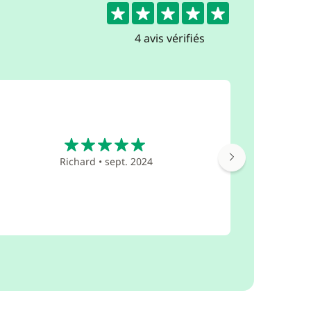
5
4 avis vérifiés
5
Mi experi
Richard
•
sept. 2024
Navegame
islas de 
inolvid