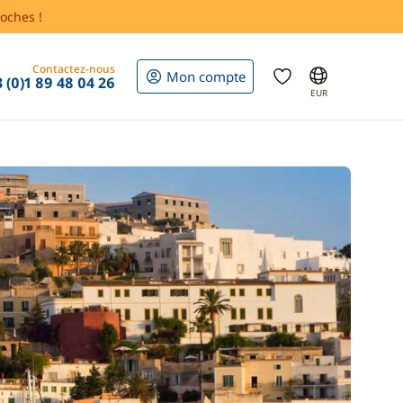
oches !
Contactez-nous
Mon compte
 (0)1 89 48 04 26
EUR