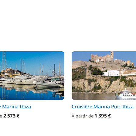
e Marina Ibiza
Croisière Marina Port Ibiza
2 573 €
1 395 €
de
À partir de