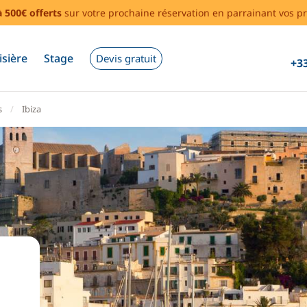
à 500€ offerts
sur votre prochaine réservation en parrainant vos pr
isière
Stage
Devis gratuit
+33
s
Ibiza