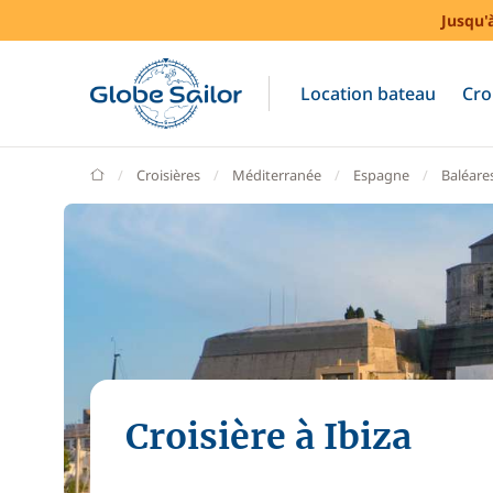
Jusqu'
Location bateau
Cro
GlobeSailor
Croisières
Méditerranée
Espagne
Baléare
Croisière à Ibiza