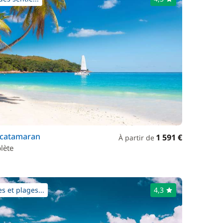
 catamaran
1 591 €
À partir de
lète
s et plages...
4,3