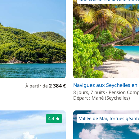
Naviguez aux Seychelles en
2 384 €
À partir de
8 jours, 7 nuits · Pension Comp
Départ : Mahé (Seychelles)
4,4
Vallée de Mai, tortues géante