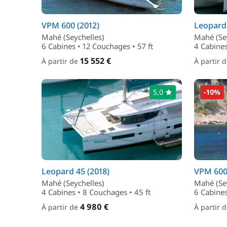
VPM 600 (2012)
Leopard 
Mahé (Seychelles)
Mahé (Se
6 Cabines • 12 Couchages • 57 ft
4 Cabines
15 552 €
À partir de
À partir 
5,0
-10%
Leopard 45 (2018)
VPM 600
Mahé (Seychelles)
Mahé (Se
4 Cabines • 8 Couchages • 45 ft
6 Cabines
4 980 €
À partir de
À partir 