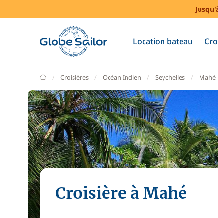
Jusqu'
Location bateau
Cro
GlobeSailor
Croisières
Océan Indien
Seychelles
Mahé
Croisière à Mahé