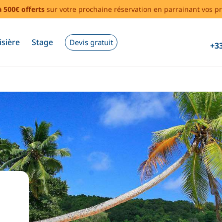
à 500€ offerts
sur votre prochaine réservation en parrainant vos pr
isière
Stage
Devis gratuit
+33