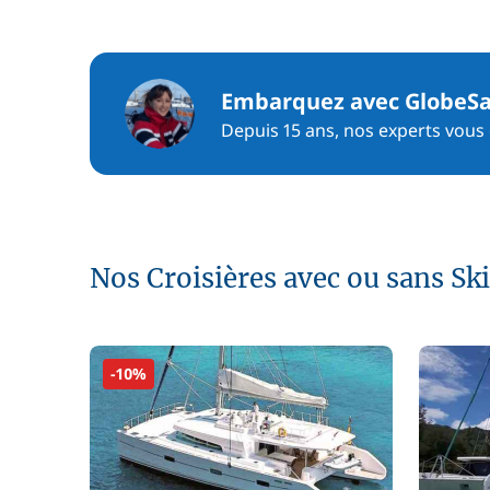
Embarquez avec GlobeSa
Depuis 15 ans, nos experts vous c
Nos Croisières avec ou sans Sk
-10%