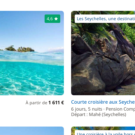
4,6
Les Seychelles, une destinati
Courte croisière aux Seyche
1 611 €
À partir de
6 jours, 5 nuits · Pension Com
Départ : Mahé (Seychelles)
Une croisière à la voile hors 