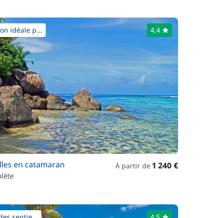
on idéale p...
4,4
lles en catamaran
1 240 €
À partir de
plète
des sentie...
4,5