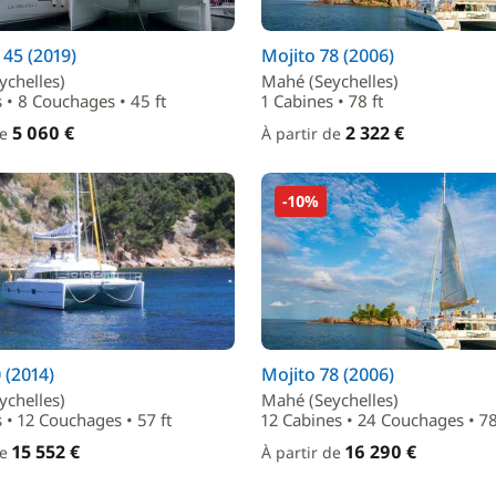
45 (2019)
Mojito 78 (2006)
ychelles)
Mahé (Seychelles)
 • 8 Couchages • 45 ft
1 Cabines • 78 ft
5 060 €
2 322 €
de
À partir de
-10%
 (2014)
Mojito 78 (2006)
ychelles)
Mahé (Seychelles)
 • 12 Couchages • 57 ft
12 Cabines • 24 Couchages • 78
15 552 €
16 290 €
de
À partir de