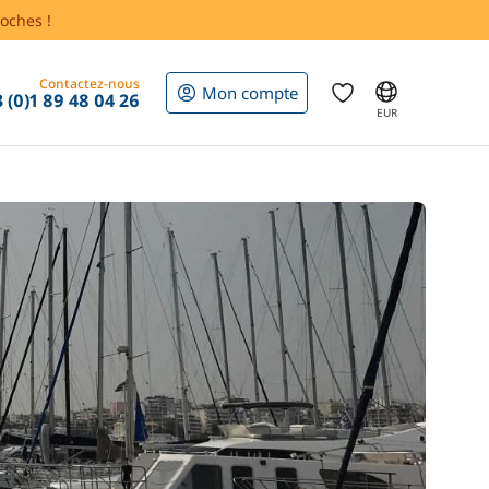
oches !
Contactez-nous
Mon compte
 (0)1 89 48 04 26
EUR