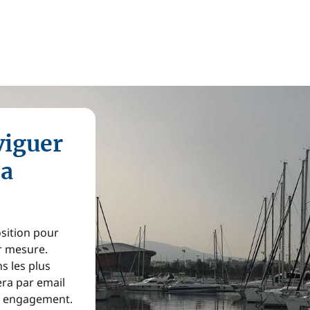
viguer
na
osition pour
ur mesure.
s les plus
era par email
ns engagement.