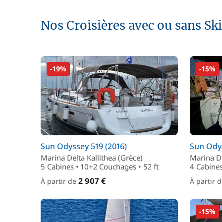
Nos Croisières avec ou sans Sk
-19%
-15%
Sun Odyssey 519 (2016)
Sun Odys
Marina Delta Kallithea (Grèce)
Marina De
5 Cabines • 10+2 Couchages • 52 ft
4 Cabines
2 907 €
À partir de
À partir 
-15%