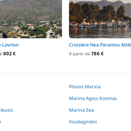
e Lavrion
Croisière Nea Peramos Attik
802 €
786 €
de
À partir de
Flisvos Marina
Marina Agios Kosmas
leusis
Marina Zea
e
Vouliagméni