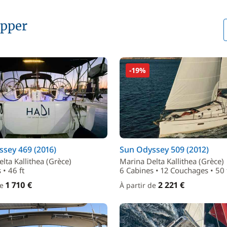
ipper
-19%
sey 469 (2016)
Sun Odyssey 509 (2012)
lta Kallithea (Grèce)
Marina Delta Kallithea (Grèce)
 • 46 ft
6 Cabines • 12 Couchages • 50 
1 710 €
2 221 €
de
À partir de