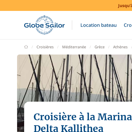
Jusqu'
Location bateau
Cro
GlobeSailor
Croisières
Méditerranée
Grèce
Athènes
Croisière à la Marina
Delta Kallithea