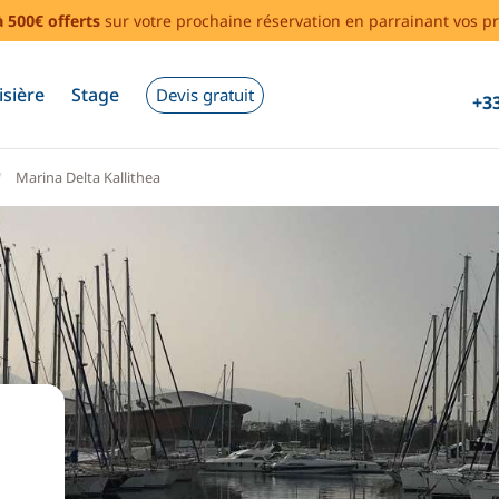
à 500€ offerts
sur votre prochaine réservation en parrainant vos pr
isière
Stage
Devis gratuit
+33
Marina Delta Kallithea