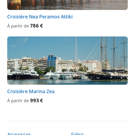
Croisière Nea Peramos Attiki
786 €
À partir de
Croisière Marina Zea
993 €
À partir de
Anavyssos
Faliro