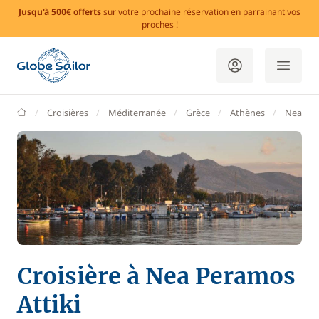
Jusqu'à 500€ offerts
sur votre prochaine réservation en parrainant vos
proches !
GlobeSailor
Croisières
Méditerranée
Grèce
Athènes
Nea Per
Croisière à Nea Peramos
Attiki