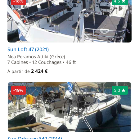
-18%
4,5
Sun Loft 47 (2021)
Nea Peramos Attiki (Grèce)
7 Cabines • 12 Couchages • 46 ft
2 424 €
À partir de
-19%
5,0
Sun Odyssey 349 (2014)