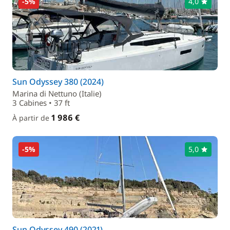
-5%
4,0
Sun Odyssey 380 (2024)
Marina di Nettuno (Italie)
3 Cabines • 37 ft
1 986 €
À partir de
-5%
5,0
Sun Odyssey 490 (2021)