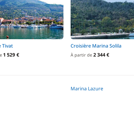
 Tivat
Croisière Marina Solila
1 529 €
2 344 €
de
À partir de
Marina Lazure