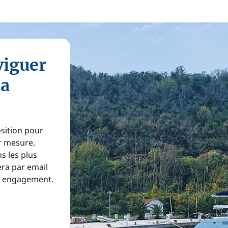
viguer
na
osition pour
ur mesure.
s les plus
era par email
ns engagement.