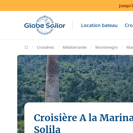
Jusqu'
Location bateau
Cro
GlobeSailor
Croisières
Méditerranée
Montenegro
Mar
Croisière A la Marin
Solila