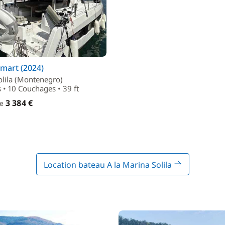
smart (2024)
olila (Montenegro)
 • 10 Couchages • 39 ft
3 384 €
de
Location bateau A la Marina Solila