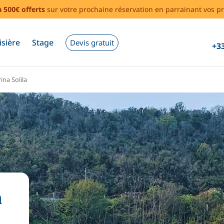
à 500€ offerts
sur votre prochaine réservation en parrainant vos pr
isière
Stage
Devis gratuit
+33
ina Solila
a