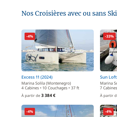
Nos Croisières avec ou sans Sk
-4%
-33%
Excess 11 (2024)
Sun Loft
Marina Solila (Montenegro)
Marina S
4 Cabines • 10 Couchages • 37 ft
7 Cabines
3 384 €
À partir de
À partir 
-4%
-4%