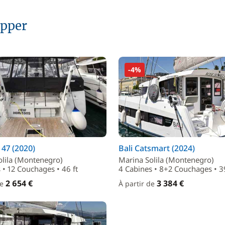
ipper
-4%
 47 (2020)
Bali Catsmart (2024)
olila (Montenegro)
Marina Solila (Montenegro)
 • 12 Couchages • 46 ft
4 Cabines • 8+2 Couchages • 39
2 654 €
3 384 €
de
À partir de