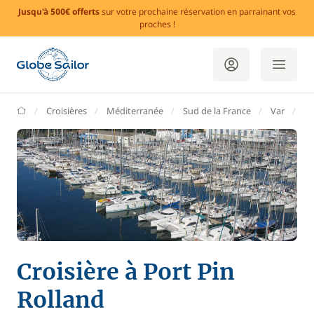
Jusqu'à 500€ offerts
sur votre prochaine réservation en parrainant vos
proches !
GlobeSailor
Croisières
Méditerranée
Sud de la France
Var
Po
Croisière à Port Pin
Rolland