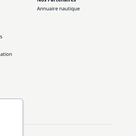
Annuaire nautique
ns
gation