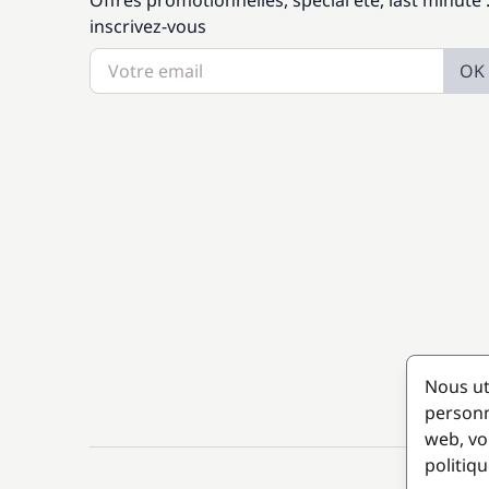
Offres promotionnelles, spécial été, last minute 
inscrivez-vous
OK
Nous ut
personn
web, vo
politiqu