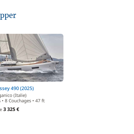
ipper
sey 490 (2025)
anico (Italie)
 • 8 Couchages • 47 ft
3 325 €
de