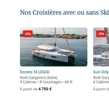
Nos Croisières avec ou sans Sk
-5%
-5%
Excess 14 (2024)
Sun Odys
Rodi Garganico (Italie)
Rodi Garg
4 Cabines • 8 Couchages • 46 ft
4 Cabines
4 750 €
À partir de
À partir 