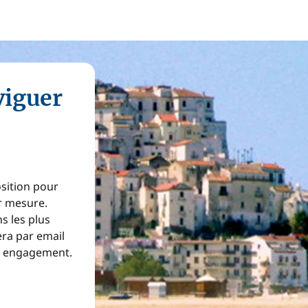
viguer
osition pour
ur mesure.
s les plus
era par email
ns engagement.