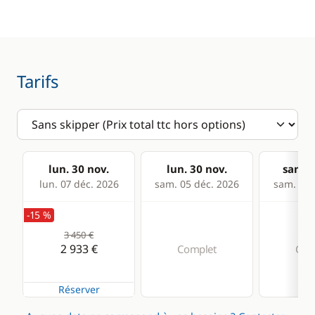
Guide & cartes
Lecteur de cartes
Loch - Speedo
Pilote automatique
Tarifs
Sondeur
VHF
Cuisine
Confort
lun. 30 nov.
lun. 30 nov.
sam. 0
lun. 07 déc. 2026
sam. 05 déc. 2026
sam. 12 
Congélateur
Eau chaude
-15 %
Cuisinière
Panneaux solaires
3 450 €
Réfrigérateur
2 933 €
Complet
Com
Réserver