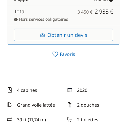
2 933 €
Total
3 450 €
Hors services obligatoires
Obtenir un devis
Favoris
4 cabines
2020
année
Grand voile lattée
2 douches
39 ft (11,74 m)
2 toilettes
longueur