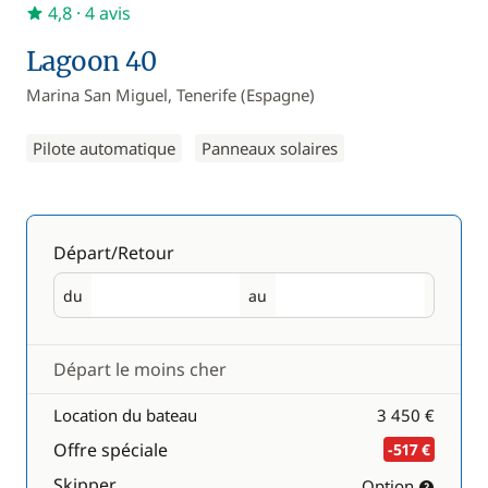
4,8
· 4 avis
Lagoon 40
Marina San Miguel, Tenerife (Espagne)
Pilote automatique
Panneaux solaires
Départ/Retour
du
au
Départ
Retour
Départ le moins cher
Location du bateau
3 450 €
Offre spéciale
-517 €
Skipper
Option