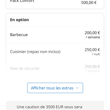
Pack Confort
500,00 €
En option
200,00 €
Barbecue
/ semaine
250,00 €
Cuisinier (repas non inclus)
/ nuit
250,00 €
Filet de sécurité
/ semaine
250,00 €
Hôtesse (repas non inclus)
Afficher tous les extras
/ nuit
130,00 €
Paddle
/ semaine
Une caution de 3500 EUR vous sera