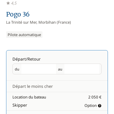
4,5
Pogo 36
La Trinité sur Mer, Morbihan (France)
Pilote automatique
Départ/Retour
du
au
Départ
Retour
Départ le moins cher
Location du bateau
2 050 €
Skipper
Option