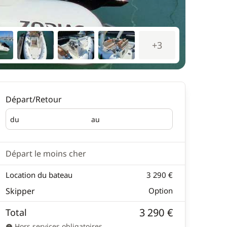
+3
Départ/Retour
du
au
Départ
Retour
Départ le moins cher
Location du bateau
3 290 €
Skipper
Option
3 290 €
Total
Hors services obligatoires