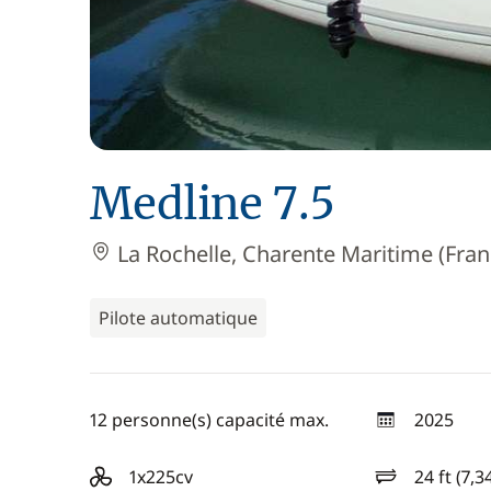
Medline 7.5
La Rochelle, Charente Maritime (Fran
Pilote automatique
12 personne(s) capacité max.
2025
année
1x225cv
24 ft (7,3
motorisation
longueur