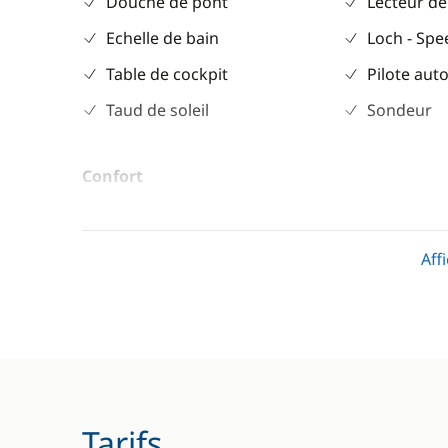
Douche de pont
Lecteur de
Echelle de bain
Loch - Sp
Table de cockpit
Pilote aut
Taud de soleil
Sondeur
Confort
Plateforme de bain
Aff
Tarifs