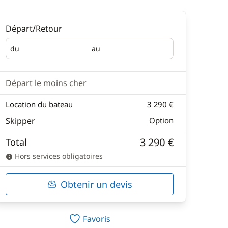
Départ/Retour
du
au
Départ
Retour
Départ le moins cher
Location du bateau
3 290 €
Skipper
Option
3 290 €
Total
Hors services obligatoires
Obtenir un devis
Favoris