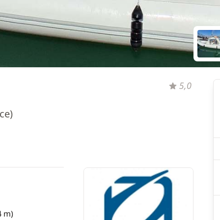
5,0
ce)
4 m)