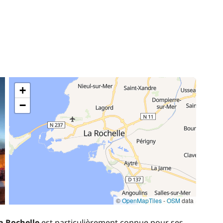
+
−
©
OpenMapTiles
-
OSM
data
a Rochelle
est particulièrement connue pour ses