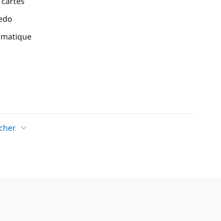
 cartes
eedo
omatique
icher