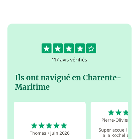
4.4
117 avis vérifiés
Ils ont navigué en Charente-
Maritime
5
Pierre-Olivier
•
oc
5
Super accueil aux
Thomas
•
juin 2026
a la Rochelle : br