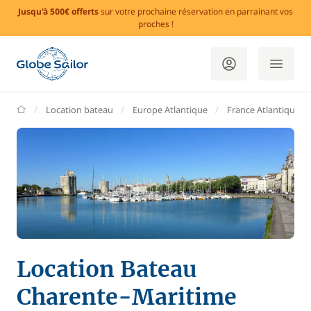
Jusqu'à 500€ offerts
sur votre prochaine réservation en parrainant vos
proches !
GlobeSailor
Location bateau
Europe Atlantique
France Atlantique
Location Bateau
Charente-Maritime