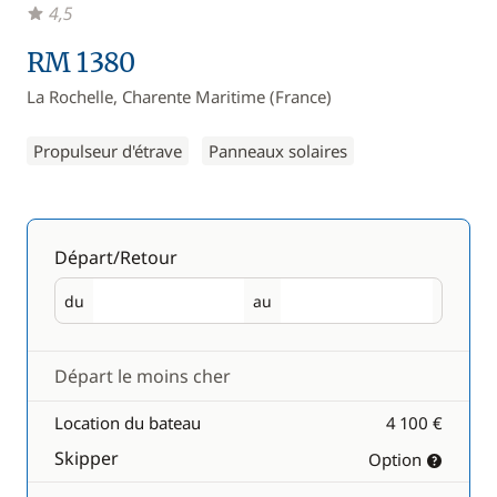
4,5
RM 1380
La Rochelle, Charente Maritime (France)
Propulseur d'étrave
Panneaux solaires
Départ/Retour
du
au
Départ
Retour
Départ le moins cher
Location du bateau
4 100 €
Skipper
Option