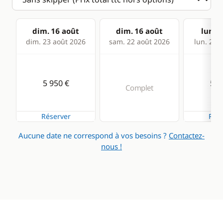
dim. 16 août
dim. 16 août
lun. 1
dim. 23 août 2026
sam. 22 août 2026
lun. 24 
5 950 €
5 9
Complet
Réserver
Rése
Aucune date ne correspond à vos besoins ?
Contactez-
nous !