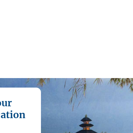
our
cation