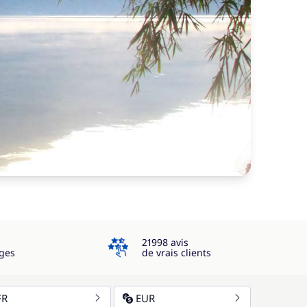
4.3
21998 avis
ges
de vrais clients
FR
EUR