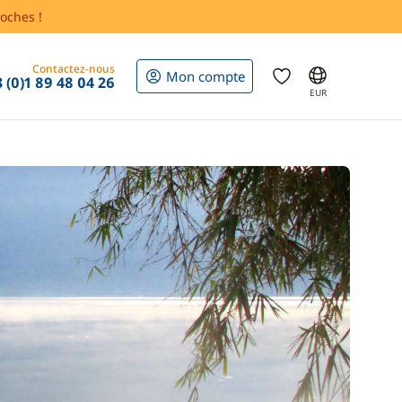
oches !
Contactez-nous
Mon compte
 (0)1 89 48 04 26
EUR