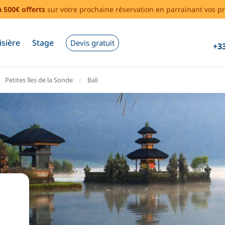
à 500€ offerts
sur votre prochaine réservation en parrainant vos pr
isière
Stage
Devis gratuit
+33
Petites îles de la Sonde
Bali