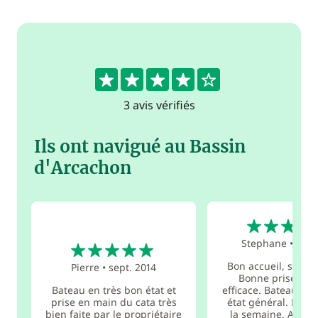
4.3
3 avis vérifiés
Ils ont navigué au Bassin
d'Arcachon
4
5
Stephane
•
mai 
Bon accueil, sympa
Pierre
•
sept. 2014
Bonne prise en 
Bateau en très bon état et
efficace. Bateau en 
prise en main du cata très
état général. Bon s
bien faite par le propriétaire
la semaine. A refai