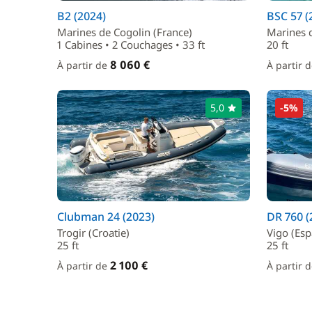
B2 (2024)
BSC 57 (
Marines de Cogolin (France)
Marines d
1 Cabines • 2 Couchages • 33 ft
20 ft
8 060 €
À partir de
À partir 
5,0
-5%
Clubman 24 (2023)
DR 760 (
Trogir (Croatie)
Vigo (Es
25 ft
25 ft
2 100 €
À partir de
À partir 