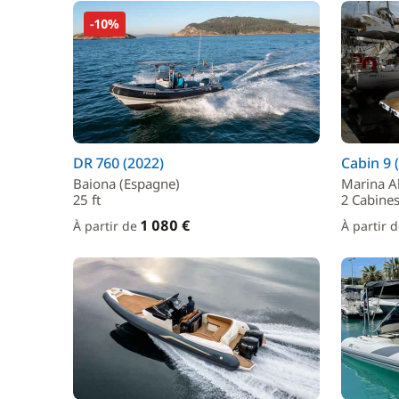
-10%
DR 760 (2022)
Cabin 9 
Baiona (Espagne)
Marina Al
25 ft
2 Cabines
1 080 €
À partir de
À partir 