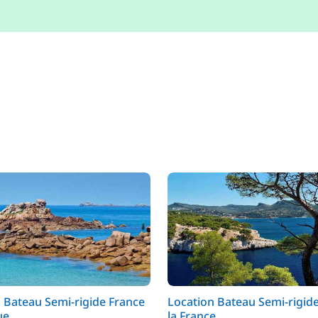
 Bateau Semi-rigide France
Location Bateau Semi-rigid
ue
la France