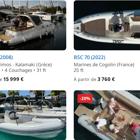
(2008)
BSC 70 (2022)
imos - Kalamaki (Grèce)
Marines de Cogolin (France)
 • 4 Couchages • 31 ft
25 ft
15 999 €
3 760 €
de
À partir de
-20%