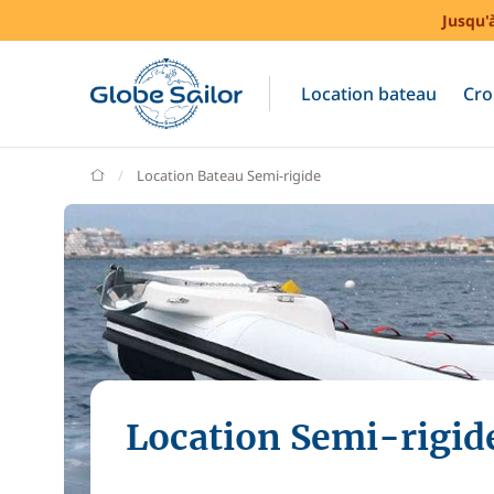
Jusqu'
Location bateau
Cro
GlobeSailor
Location Bateau Semi-rigide
Location Semi-rigid