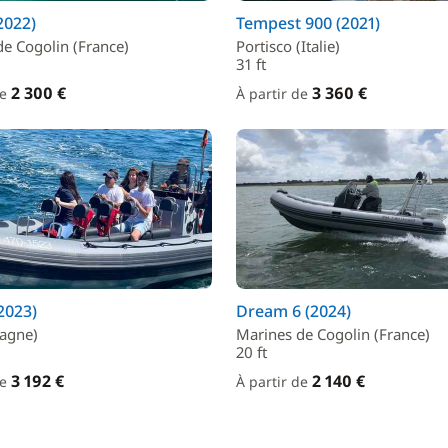
2022)
Tempest 900 (2021)
e Cogolin (France)
Portisco (Italie)
31 ft
2 300 €
3 360 €
de
À partir de
2023)
Dream 6 (2024)
pagne)
Marines de Cogolin (France)
20 ft
3 192 €
2 140 €
de
À partir de