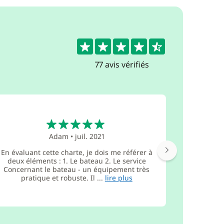
4.5
77 avis vérifiés
5
Adam
•
juil. 2021
En évaluant cette charte, je dois me référer à
Alexand
deux éléments : 1. Le bateau 2. Le service
prendre soi
Concernant le bateau - un équipement très
nous passo
pratique et robuste. Il ...
lire plus
les