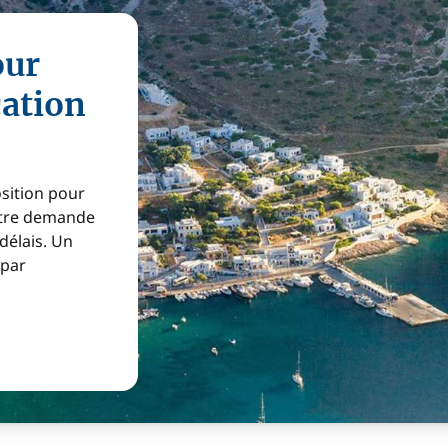
our
cation
osition pour
Votre demande
 délais. Un
 par