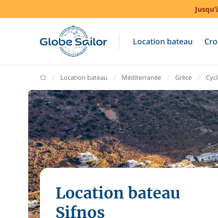
Jusqu'
Location bateau
Cro
GlobeSailor
Location bateau
Méditerranée
Grèce
Cyc
Location bateau
Sifnos