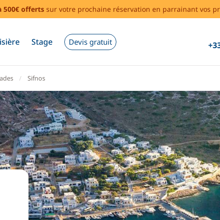
à 500€ offerts
sur votre prochaine réservation en parrainant vos pr
isière
Stage
Devis gratuit
+33
lades
Sifnos