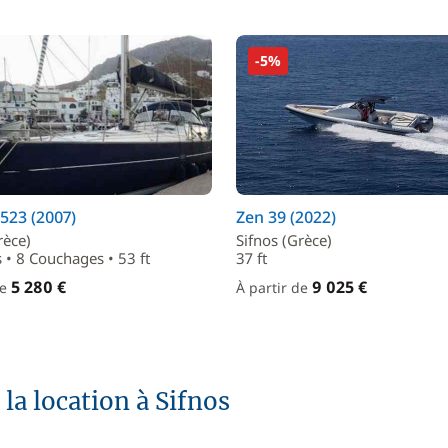
-5%
523 (2007)
Zen 39 (2022)
rèce)
Sifnos (Grèce)
 • 8 Couchages • 53 ft
37 ft
5 280 €
9 025 €
de
À partir de
la location à Sifnos