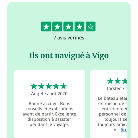
4.3
7 avis vérifiés
Ils ont navigué à Vigo
5
5
Torsten
•
août 
Angel
•
août 2020
Le bateau était en 
Bonne accueil. Bons
en raison de son â
conseils et explications
entretenu et prop
avant de partir. Excellente
personnel de la ba
disposition à assister
toujours serviab
pendant le voyage.
toujours amical. Le
V...
lire plus