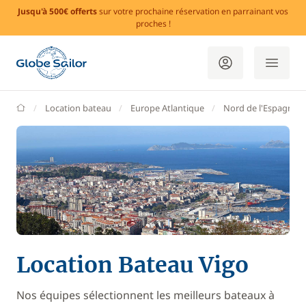
Jusqu'à 500€ offerts
sur votre prochaine réservation en parrainant vos
proches !
GlobeSailor
Location bateau
Europe Atlantique
Nord de l'Espagne
Location Bateau Vigo
Nos équipes sélectionnent les meilleurs bateaux à