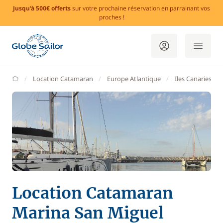
Jusqu'à 500€ offerts
sur votre prochaine réservation en parrainant vos
proches !
GlobeSailor
Location Catamaran
Europe Atlantique
Iles Canaries
Location Catamaran
Marina San Miguel