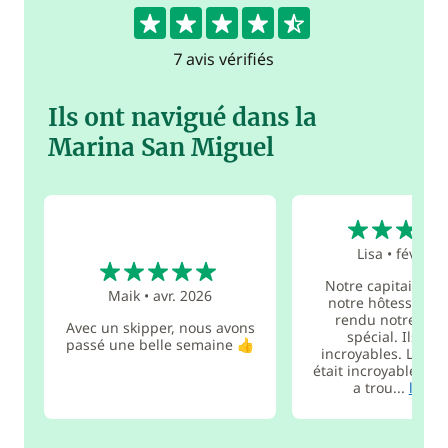
4.9
7 avis vérifiés
Ils ont navigué dans la
Marina San Miguel
5
Lisa
•
févr. 20
5
Notre capitaine Ca
Maik
•
avr. 2026
notre hôtesse Cin
rendu notre voya
Avec un skipper, nous avons
spécial. Ils éta
passé une belle semaine 👍
incroyables. La no
était incroyable. Ca
a trou...
lire p