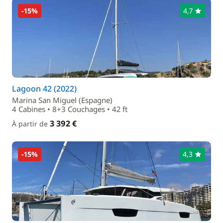
-15%
4,7
Lagoon 42 (2022)
Marina San Miguel (Espagne)
4 Cabines • 8+3 Couchages • 42 ft
3 392 €
À partir de
-15%
4,3