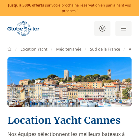
Jusqu'à 500€ offerts
sur votre prochaine réservation en parrainant vos
proches !
GlobeSailor
Location Yacht
Méditerranée
Sud de la France
Alpes
Location Yacht Cannes
Nos équipes sélectionnent les meilleurs bateaux à