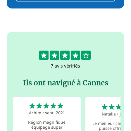
4.4
7 avis vérifiés
Ils ont navigué à Cannes
5
5
Achim
•
sept. 2021
Natalia
•
juin 
Région magnifique
Le meilleur cadeau 
équipage super
puisse offrir po